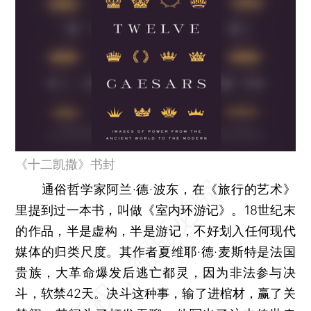
《十二凯撒》书封
通俗哲学家阿兰·德·波东，在《旅行的艺术》
里提到过一本书，叫做《室内环游记》。18世纪末
的作品，半是虚构，半是游记，不好划入任何现代
媒体的归类尺度。其作者夏维耶·德·麦斯特是法国
贵族，大革命爆发后逃亡都灵，因为非法参与决
斗，软禁42天。决斗这种事，输了进棺材，赢了关