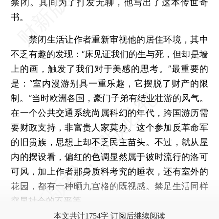
禁闭。其间为了打发无聊，他写出了这本传世奇
书。
禁闭生活让作者重新审视他的居住环境，其中
不乏有趣的发现：“床见证我们的生与死，但却是墙
上的画，触发了我们对于美感的思考。”最重要的
是：“室内漫游别具一重乐趣，它摆脱了财产的限
制。”当时欧洲各国，豪门子弟有结业壮游的风气。
在一个公共交通系统尚属科幻的年代，跨国游历需
要财政支持，非富贵人家莫办。这个参加反革命军
的旧贵族，思想上却不乏民主苗头。不过，就从屋
内的摆设看，偏红的色调显然属于彼时流行的洛可
可风，加上作者那身质料考究的睡衣，还有室外的
花园，都有一种晒九宫格的既视感。禁足生活同样
突显社会的不平等。
本文共计1754字 订阅后继续阅读