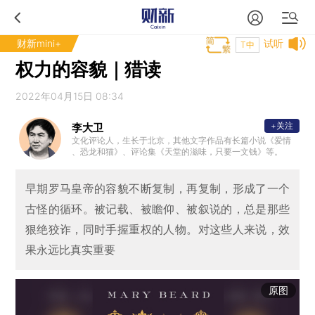
财新mini+
试听
T中
权力的容貌｜猎读
2022年04月15日 08:34
+关注
李大卫
文化评论人，生长于北京，其他文字作品有长篇小说《爱情
、恐龙和猫》、评论集《天堂的滋味，只要一文钱》等。
早期罗马皇帝的容貌不断复制，再复制，形成了一个
古怪的循环。被记载、被瞻仰、被叙说的，总是那些
狠绝狡诈，同时手握重权的人物。对这些人来说，效
果永远比真实重要
原图