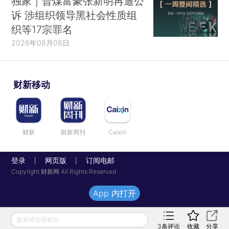
独家｜晋煤富豪张新明再遭公
诉 涉组织领导黑社会性质组
织等17宗罪名
2026年08月08日
财新移动
财新
财新周刊
Caixin
登录
网页版
订阅电邮
|
|
Copyright 财新网 All Rights Reserved
App 内打开
发表评论得积分
3
条评论
收藏
分享