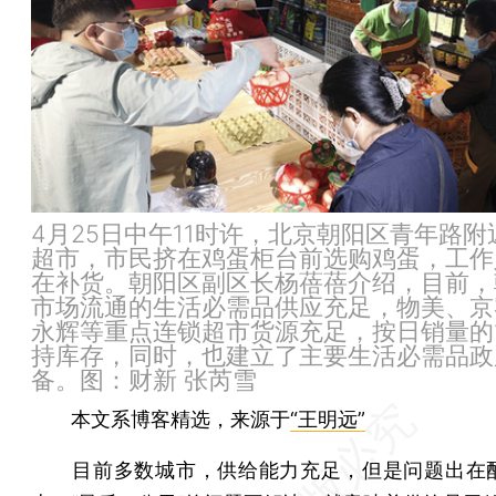
4月25日中午11时许，北京朝阳区青年路附
超市，市民挤在鸡蛋柜台前选购鸡蛋，工作
在补货。朝阳区副区长杨蓓蓓介绍，目前，
市场流通的生活必需品供应充足，物美、京
永辉等重点连锁超市货源充足，按日销量的1
持库存，同时，也建立了主要生活必需品政
备。图：财新 张芮雪
本文系博客精选，来源于
“王明远”
目前多数城市，供给能力充足，但是问题出在