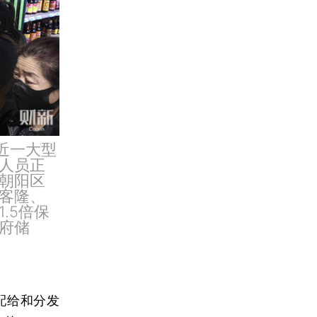
近一大型
人员正
朝阳区
客隆、
.5倍保
府储
配给和分发