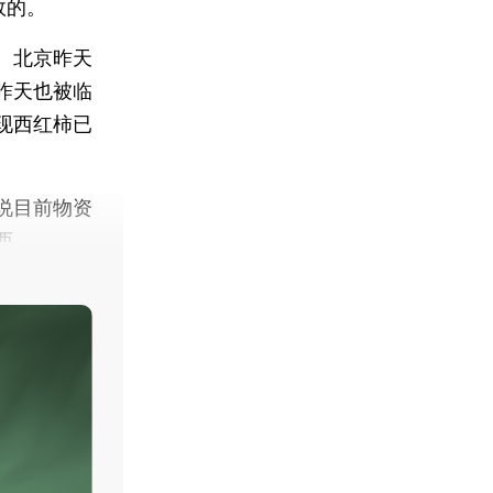
效的。
。北京昨天
昨天也被临
现西红柿已
说目前物资
西。