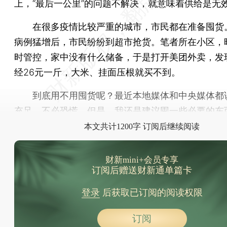
上，“最后一公里”的问题不解决，就意味着供给是无
在很多疫情比较严重的城市，市民都在准备囤货
病例猛增后，市民纷纷到超市抢货。笔者所在小区，
时管控，家中没有什么储备，于是打开美团外卖，发
经26元一斤，大米、挂面压根就买不到。
到底用不用囤货呢？最近本地媒体和中央媒体都
充足，不必恐慌。但是，我还是建议囤一些必要的东
本文共计1200字 订阅后继续阅读
财新mini+会员专享
订阅后赠送财新通单篇卡
登录
后获取已订阅的阅读权限
订阅