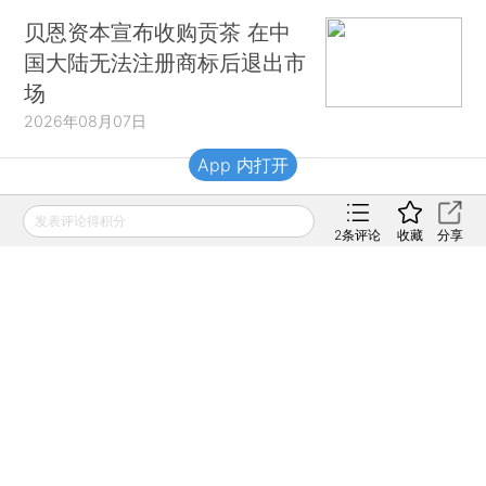
贝恩资本宣布收购贡茶 在中
国大陆无法注册商标后退出市
场
2026年08月07日
App 内打开
财新移动
发表评论得积分
2
条评论
收藏
分享
财新
财新周刊
Caixin
登录
网页版
订阅电邮
|
|
Copyright 财新网 All Rights Reserved