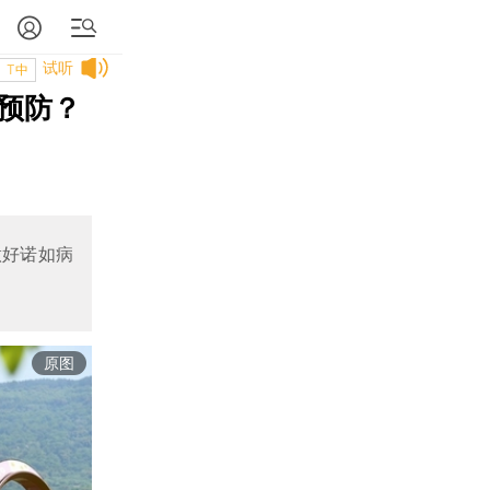
试听
T中
预防？
做好诺如病
原图