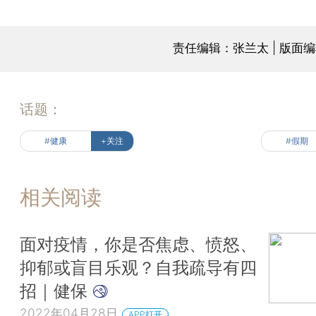
责任编辑：张兰太 | 版面
话题：
#健康
+关注
#假期
相关阅读
面对疫情，你是否焦虑、愤怒、
抑郁或盲目乐观？自我疏导有四
招｜健保
2022年04月28日
APP打开