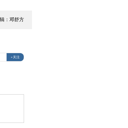
编辑：邓舒方
+关注