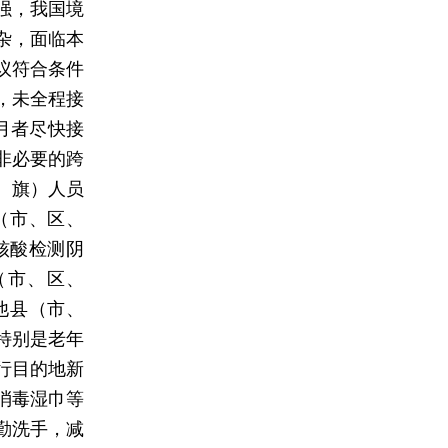
强，我国境
杂，面临本
议符合条件
，未全程接
月者尽快接
非必要的跨
、旗）人员
（市、区、
核酸检测阴
（市、区、
他县（市、
特别是老年
行目的地新
消毒湿巾等
勤洗手，减