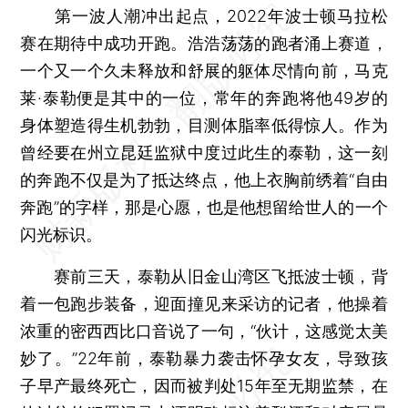
第一波人潮冲出起点，2022年波士顿马拉松
赛在期待中成功开跑。浩浩荡荡的跑者涌上赛道，
一个又一个久未释放和舒展的躯体尽情向前，马克
莱·泰勒便是其中的一位，常年的奔跑将他49岁的
身体塑造得生机勃勃，目测体脂率低得惊人。作为
曾经要在州立昆廷监狱中度过此生的泰勒，这一刻
的奔跑不仅是为了抵达终点，他上衣胸前绣着“自由
奔跑”的字样，那是心愿，也是他想留给世人的一个
闪光标识。
赛前三天，泰勒从旧金山湾区飞抵波士顿，背
着一包跑步装备，迎面撞见来采访的记者，他操着
浓重的密西西比口音说了一句，“伙计，这感觉太美
妙了。”22年前，泰勒暴力袭击怀孕女友，导致孩
子早产最终死亡，因而被判处15年至无期监禁，在