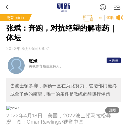
财新mini+
试听
T中
张斌：奔跑，对抗绝望的解毒药｜
体坛
2022年05月05日 09:31
+关注
张斌
央视体育频道主持人。
去波士顿参赛，泰勒一直在为此努力，管教部门最终
成全了他的愿望，唯一的条件是教练必须随行伴跑
原图
2022年4月18日，美国，2022波士顿马拉松赛
况。图：Omar Rawlings/视觉中国