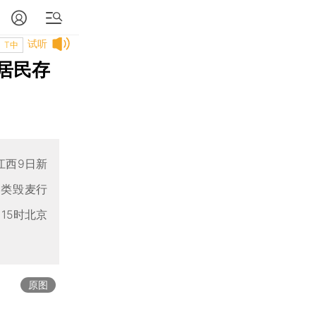
试听
T中
 居民存
江西9日新
各类毁麦行
15时北京
原图