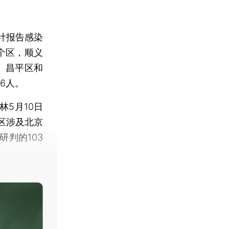
计报告感染
个区，顺义
、昌平区和
46人。
5月10日
区涉及北京
判的103