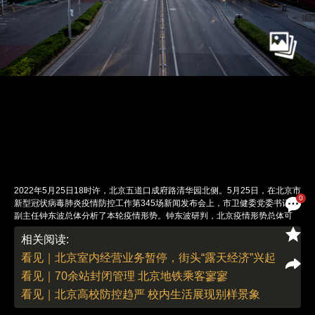
2022年5月25日18时许，北京五道口成府路清华园北侧。5月25日，在北京市
0
新型冠状病毒肺炎疫情防控工作第345场新闻发布会上，市卫健委党委书记、
副主任钟东波总体分析了本轮疫情形势。钟东波研判，北京疫情形势总体可
控，但也处于逆水行舟、不进则退的关键时期和吃劲的阶段。图：财新 丁可
相关阅读:
（实习）
责任编辑：董德 | 版面编辑：邓舒方
看见｜北京室内经营业务暂停，街头“露天经济”兴起
看见｜70余站封闭管理 北京地铁乘客寥寥
看见｜北京高校防控趋严 校内生活展现别样景象