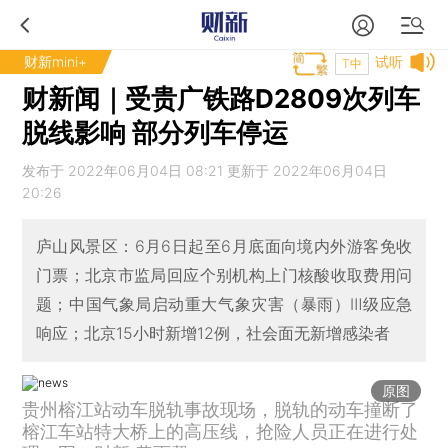
财新mini+
试听
T中
财新闻｜受贵广铁路D2809次列车
脱线影响 部分列车停运
发布于 2022年06月04日 08:21 更新于 2022年06月04日
20:26
庐山风景区：6月6日起至6月底面向境内外游客免收
门票；北京市监局回应个别机构上门核酸收取费用问
题；中国气象局启动重大气象灾害（暴雨）Ⅲ级应急
响应；北京15小时新增12例，社会面无新增感染者
原图
贵州榕江站动车脱轨事故现场，脱轨的动车撞断了
榕江车站特大桥上的高压线，抢险人员正在进行处