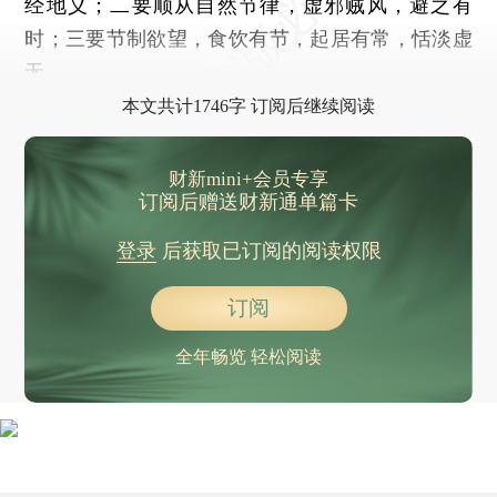
经地义；二要顺从自然节律，虚邪贼风，避之有
时；三要节制欲望，食饮有节，起居有常，恬淡虚
无。
本文共计1746字 订阅后继续阅读
财新mini+会员专享
订阅后赠送财新通单篇卡
登录
后获取已订阅的阅读权限
订阅
全年畅览 轻松阅读