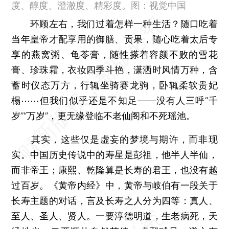
度、醇度、澄澈度、精彩度。图：视觉中国
环顾左右，我们过着怎样一种生活？随口吃着
当年皇帝才配享用的御膳、贡果，随心吃着太后专
享的燕窝粥、龟苓膏，随性搽着容颜不败的雪花
膏、珍珠霜，衣妆四季斗艳，潇洒时风情万种，含
蓄时仪态万方，行辄坐骑赛龙驹，卧辄柔软贵妃
榻⋯⋯但我们似乎还是不知足——没有人三呼“千
岁”“万岁”，更无缘登临不老仙阁和不死瑶池。
其实，这些仅是虚妄的梦境与期许，而非现
实。中国历史传说中的寿星是彭祖，他半人半仙，
而非帝王；康熙、乾隆算是长寿的君王，也没有越
过百岁。《黄帝内经》中，黄帝与岐伯有一段关于
长寿主题的对话，言及长寿之人分为四等：真人、
至人、圣人、贤人。一要淳德明道，生老病死，天