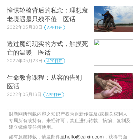
憧憬轮椅背后的私念：理想衰
老境遇是只残不傻｜医话
2022年05月30日
APP打开
透过魔幻现实的方式，触摸死
亡的温暖｜医话
2022年05月23日
APP打开
生命教育课程：从容的告别｜
医话
2022年05月16日
APP打开
财新网所刊载内容之知识产权为财新传媒及/或相关权利人
专属所有或持有。未经许可，禁止进行转载、摘编、复制及
建立镜像等任何使用。
如有意愿转载，请发邮件至
hello@caixin.com
，获得书面