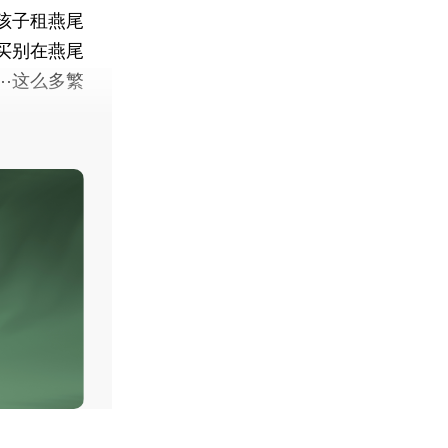
孩子租燕尾
买别在燕尾
⋯这么多繁