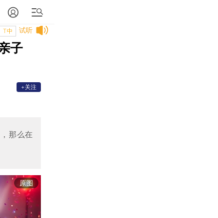
试听
T中
亲子
+关注
相，那么在
原图