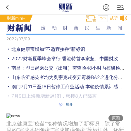
财新mini+
试听
T中
滚动财商民生新闻
2022/07/09
北京健康宝增加“不适宜接种”新标识
2022财新夏季峰会举行 香港特首李家超、中国财政学会会长楼继伟等嘉宾发言
南昌：即日起乘公交（出租）需查验48小时内核酸检测阴性证明
山东临沂感染者均为奥密克戎变异毒株BA2.2进化分支，传染性强无症状多
澳门7月11日至18日暂停工商业活动 本轮疫情累计感染1374例
7月9日上海新增新冠1例，密接8人已隔离
展开
报告4例新冠感染者 海南海口美兰区7天临时管控
沈阳警方：抓获逃犯199人
原图
北京健康宝“疫苗”接种情况增加了新标识，除了常
重庆石柱一车辆失控撞路边行人 致2死4伤
见的“完成基础免疫”“完成加强免疫”等标识外，还新