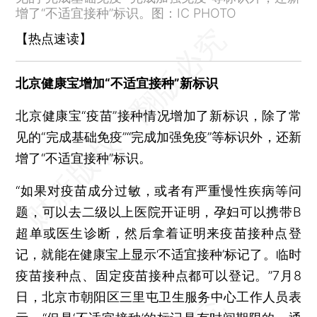
2死4伤 黑龙江大庆一客车撞限高杆
增了“不适宜接种”标识。图：IC PHOTO
张伯礼院士：BA.5毒株目前已知传播力最强 密接者尽早服用中药预防
【热点速读】
南昌检出3人核酸阳性 KTV、酒吧、网吧暂停营业
河南泌阳县常态化筛查发现一名阳性人员 驻马店市中心城区全员核酸检测
北京健康宝增加“不适宜接种”新标识
上海瑞金医院发生砍人案 有4人受伤
北京健康宝“疫苗”接种情况增加了新标识，除了常
因压价竞争、多重收费等问题 交通部约谈货拉拉、满帮、快狗打车、滴滴货运
见的“完成基础免疫”“完成加强免疫”等标识外，还新
加拿大大面积断网 数百万用户生活“被打乱”
增了“不适宜接种”标识。
马斯克终止收购推特
6月CPI同比上涨2.5% 涨幅比上月扩大0.4个百分点
“如果对疫苗成分过敏，或者有严重慢性疾病等问
6月PPI同比上涨6.1% 涨幅继续回落
题，可以去二级以上医院开证明，孕妇可以携带B
7月8日江苏新增新冠7+71例 无锡6+44例
超单或医生诊断，然后拿着证明来疫苗接种点登
记，就能在健康宝上显示‘不适宜接种’标记了。临时
7月8日安徽新增新冠25+114例 泗县22+112例
疫苗接种点、固定疫苗接种点都可以登记。”7月8
7月8日临沂新增本土无症状45例 本轮疫情累计感染120例
日，北京市朝阳区三里屯卫生服务中心工作人员表
无锡高新区：不按规定时间做核酸 纳入个人信用系统 门铃码赋红码