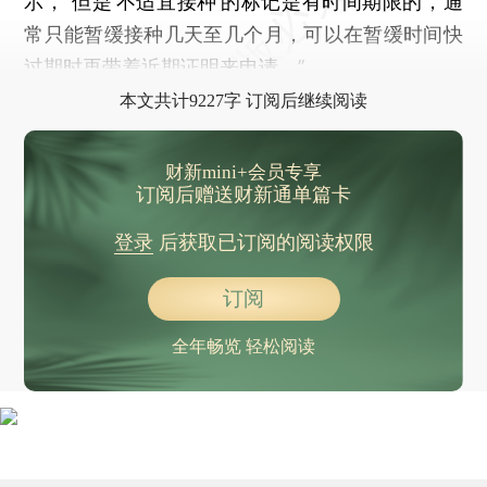
示，“但是‘不适宜接种’的标记是有时间期限的，通
7月8日北京新增本土确诊病例3例在顺义
常只能暂缓接种几天至几个月，可以在暂缓时间快
7月8日上海新增新冠感染者59例 社会面发现1例确诊病例
过期时再带着近期证明来申请。”
本文共计9227字 订阅后继续阅读
财新mini+会员专享
订阅后赠送财新通单篇卡
登录
后获取已订阅的阅读权限
订阅
全年畅览 轻松阅读