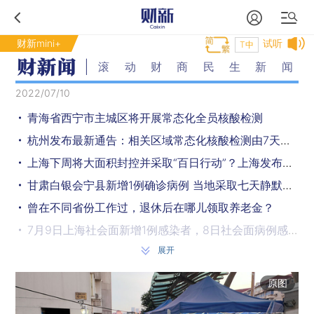
财新mini+
试听
T中
滚动财商民生新闻
2022/07/10
青海省西宁市主城区将开展常态化全员核酸检测
杭州发布最新通告：相关区域常态化核酸检测由7天改为72小时
上海下周将大面积封控并采取“百日行动”？上海发布回应
甘肃白银会宁县新增1例确诊病例 当地采取七天静默模式
曾在不同省份工作过，退休后在哪儿领取养老金？
7月9日上海社会面新增1例感染者，8日社会面病例感染BA.5.2.1变异株
展开
甘肃兰州：全市公共场所临时管控一周
澳门：7月9日新增阳性93例 新一轮疫情阳性病例增至1467例
原图
违反《反垄断法》，腾讯阿里等多家企业被市场监管总局处罚