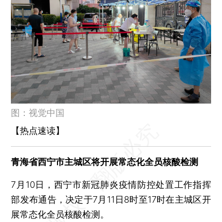
罚款4.51亿元！陕西市监局因何处罚十三家水泥企业？
总统、总理宣布辞职后 斯里兰卡多名部长相继辞职
天津123人因逃避核酸检测被训诫 4人警告4人拘留
中国社科院大学一博士生违规使用数据库致学校IP被永久封禁
上海市首个核酸产业园将在奉贤开工
江苏无锡一密接人员擅自离开房间被刑拘 确诊致多人隔离
河南泌阳：居民非必要不外出 私家车暂停上路
图：视觉中国
7月10日广东省新增本土新冠17+8例涉多地
【热点速读】
A股2022上半年发行169只新股 融资3119亿元 科创板融资额首次超过主板
斯里兰卡总统拉贾帕克萨将于7月13日辞职
青海省西宁市主城区将开展常态化全员核酸检测
7月9日山东新增2+55例均在临沂
7月9日安徽新增11+71例 泗县10+71例
7月10日，西宁市新冠肺炎疫情防控处置工作指挥
7月9日北京零新增
部发布通告，决定于7月11日8时至17时在主城区开
7月9日上海新增新冠感染者57例 社会面发现1例确诊病例
展常态化全员核酸检测。