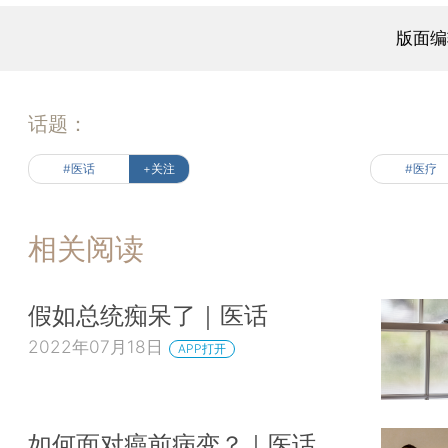
版面编
话题：
#医话
+关注
#医疗
相关阅读
假如总统痴呆了｜医话
2022年07月18日
APP打开
如何面对癌前病变？｜医话