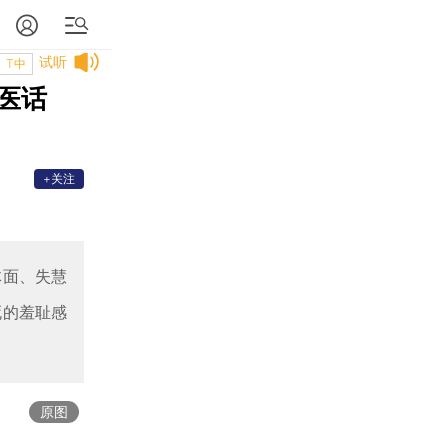
试听
T中
医话
+关注
体面、失慧
死的羞耻感
原图