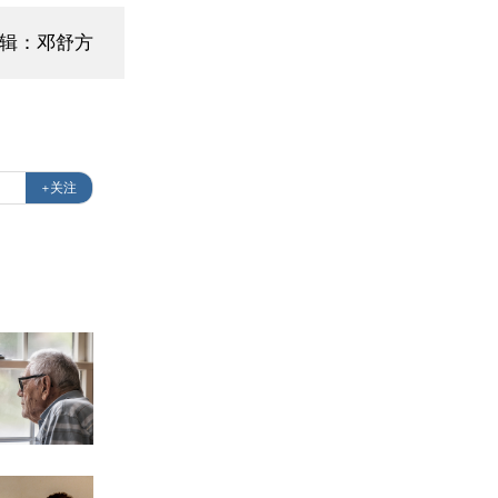
辑：邓舒方
+关注