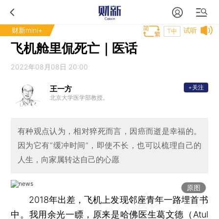
财新mini+
试听
T中
飞机舱里侃死亡｜医话
2022年08月08日 20:00
+关注
王一方
北京大学医学部教授。
有种观点认为，相对猝死而言，因癌而逝是幸福的。
因为它有“缓冲时间”，即使不长，也可以梳理自己的
人生，向家属转达自己的心愿
原图
2018年出差，飞机上发现邻座青年一路埋首书
中。我用余光一瞟，原来是哈佛医生葛文德（Atul