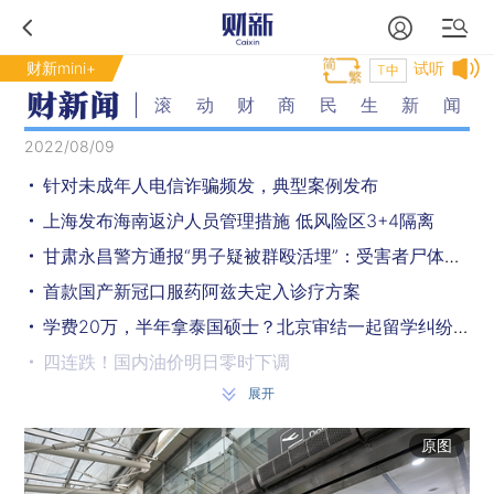
财新mini+
试听
T中
滚动财商民生新闻
2022/08/09
针对未成年人电信诈骗频发，典型案例发布
上海发布海南返沪人员管理措施 低风险区3+4隔离
甘肃永昌警方通报“男子疑被群殴活埋”：受害者尸体已找到，8名嫌犯均未成年
首款国产新冠口服药阿兹夫定入诊疗方案
学费20万，半年拿泰国硕士？北京审结一起留学纠纷案
四连跌！国内油价明日零时下调
展开
全年新能源汽车销量预测上调 特斯拉7月销量大幅下降
广州白云山三家制药公司虚抬药价套现 国家医保局通报
原图
北京市消协约谈每日优鲜