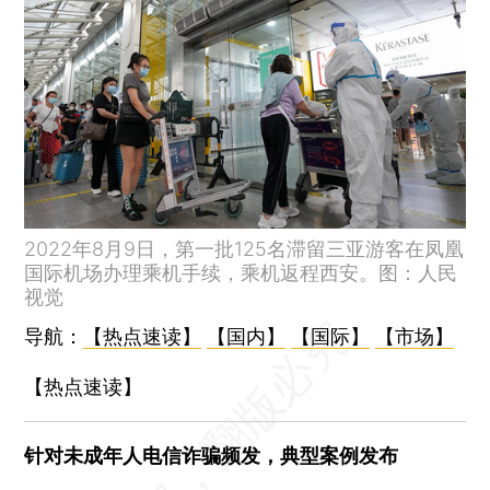
机器人出租平台受热捧
河北廊坊：取消户籍、社保等限制性购房资格条件
“谢大脚”于月仙车祸肇事者被判刑1年
一乘客翻入北京地铁2号线内环轨道
305米！阿里牵头要建新加坡最高楼
网信办清理处置一批宣传炒作虚拟货币的违规信息、账号和网站
三亚今日将发3班包机，送滞留旅客分往西安、成都和上海
2022年8月9日，第一批125名滞留三亚游客在凤凰
新疆8月8日再增无症状感染者146例 毒株与国内现有奥密克戎不同源
国际机场办理乘机手续，乘机返程西安。图：人民
拉萨本轮疫情为奥密克戎BA.2.76，首例3岁来自日喀则
视觉
布达拉宫、罗布林卡、西藏博物馆暂停对外开放
导航：
【热点速读】
【国内】
【国际】
【市场】
电池级碳酸锂创3个月新高 下半年锂价上涨预期偏强
【热点速读】
英国经济可能出现2021年初防疫封锁以来首次萎缩
建业地产全数偿还一笔8月8日到期的5亿美元票据
针对未成年人电信诈骗频发，典型案例发布
8月8日各地疫情：海南300+171例、广东25+13例、内蒙古16+3例、吉林2+3例、福建2+3例、重庆2+2例、广西1+25例、四川1+2例、新疆146例、浙江67例、兵团7例、河南5例、湖北4例、甘肃2例、天津1例、河北1例、安徽1例、江西1例