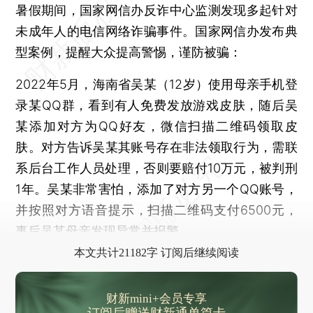
幼儿园被曝使用生蛆淋巴肉等霉烂食物 山东招远官方回应
暑假期间，国家网信办反诈中心监测发现多起针对
韩国首都圈普降暴雨 已造成8死6失踪
未成年人的电信网络诈骗事件。国家网信办发布典
特朗普称美国联邦调查局搜查其海湖庄园
型案例，提醒大众提高警惕，谨防被骗：
河南郸城县发生砍人事件，两人受伤
2022年5月，海南省吴某（12岁）使用母亲手机登
8月8日三亚新冠新增379例 社会面清零已有时间表
录某QQ群，看到有人免费发放游戏皮肤，随后吴
独家｜字节跳动豪掷100亿控股美中宜和
某添加对方为QQ好友，微信扫描二维码领取皮
琼新藏现疫情 暑期旅游旺季或提前结束
肤。对方告诉吴某其账号存在非法领取行为，需联
广东启动防台Ⅳ级响应 海上风电施工平台须全员上岸避险
系后台工作人员处理，否则要赔付10万元，被判刑
首批A股结构性产品港交所挂牌
1年。吴某非常害怕，添加了对方另一个QQ账号，
阿里巴巴将建新加坡最高大厦
并按照对方语音提示，扫描二维码支付6500元，
高温“烤干”莱茵河 欧洲能源“保供”再遇挑战
事后吴某母亲发现异常并报警。
本文共计21182字 订阅后继续阅读
财新mini+会员专享
订阅后赠送财新通单篇卡