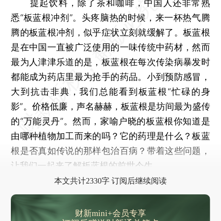
提起饮料，除了茶和咖啡，中国人还非常熟
悉“板蓝根冲剂”。头疼脑热的时候，来一杯热气腾
腾的板蓝根冲剂，似乎症状立刻就缓解了。板蓝根
是在中国一直被广泛使用的一味传统中药材，然而
最为人津津乐道的是，板蓝根在每次传染病暴发时
都能成为药店里最为抢手的药品。小到预防感冒，
大到抗击非典，我们总能看到板蓝根“忙碌的身
影”。价格低廉，声名赫赫，板蓝根是坊间最为盛传
的“万能灵丹”。然而，家喻户晓的板蓝根你知道是
由哪种植物加工而来的吗？它的药理是什么？板蓝
根是否真如传说的那样包治百病？带着这些问题，
让我们一起来了解板蓝根的前世今生。
本文共计2330字 订阅后继续阅读
财新mini+会员专享