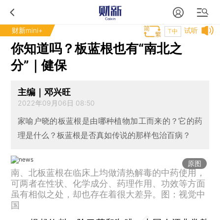
财新mini+
试听
T中
你知道吗？板蓝根也有“南北之
分”｜健保
主编｜邓兴旺
2022年09月06日 08:50
家喻户晓的板蓝根是由哪种植物加工而来的？它的药
理是什么？板蓝根是否真如传说的那样包治百病？
原图
南、北板蓝根在临床上均做清热解毒的中药使用，
可两者在性状、化学成分、药理作用、功效等方面
虽有相似之处，却也存在着很大差异。图：视觉中
国