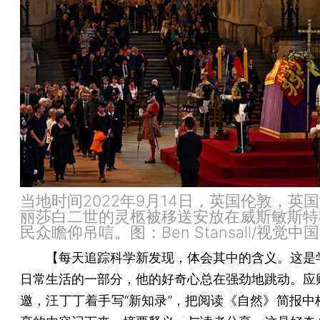
当地时间2022年9月14日，英国伦敦，英
丽莎白二世的灵柩被移送安放在威斯敏斯特
民众瞻仰吊唁。图：Ben Stansall/视觉中国
【每天追踪科学新发现，体会其中的含义。这是
日常生活的一部分，他的好奇心总在强劲地跳动。应
邀，汪丁丁着手写“新知录”，把阅读《自然》简报中