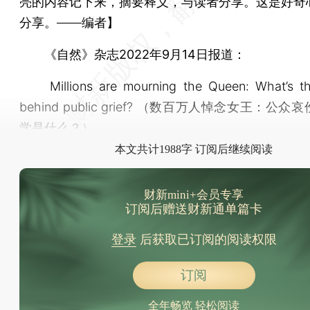
亮的内容记下来，摘要释义，与读者分享。这是好奇
分享。——编者】
《自然》杂志2022年9月14日报道：
Millions are mourning the Queen: What’s th
behind public grief? （数百万人悼念女王：公
学是什么？）
本文共计1988字 订阅后继续阅读
财新mini+会员专享
订阅后赠送财新通单篇卡
登录
后获取已订阅的阅读权限
订阅
全年畅览 轻松阅读