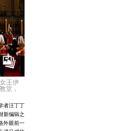
国女王伊
教堂，
学者汪丁丁
财新编辑之
格外眼前一