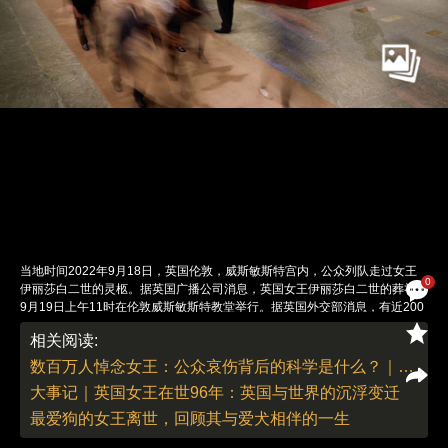
当地时间2022年9月18日，英国伦敦，威斯敏斯特宫内，公众列队走过女王
0
伊丽莎白二世的灵柩。据英国广播公司消息，英国女王伊丽莎白二世的葬礼于
9月19日上午11时在伦敦威斯敏斯特教堂举行。据英国外交部消息，有近200
个国家和地区的约500名国家元首、王室成员和外国政要将出席英女王葬礼。
相关阅读:
图：Joe Giddens/视觉中国
责任编辑：陈婉婷 | 版面编辑：解亦盈
数百万人悼念女王：公众哀伤背后的科学是什么？｜新知录
大事记｜英国女王在世96年：英国与世界的沉浮变迁
最爱狗的女王离世，回顾其与爱犬相伴的一生