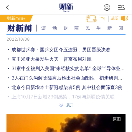
财新mini+
试听
T中
滚动财商民生新闻
2022/10/08
成都世乒赛：国乒女团夺五连冠，男团晋级决赛
克里米亚大桥发生火灾，普京布局对应
31家中企被列入美国“未经核实的名单” 全球半导体业恐雪上加霜
3人在门头沟解除隔离后检出社会面阳性，初步研判为气溶胶传播
北京今日新增本土新冠感染者5例 其中社会面筛查3例
上海10月7日新增23例感染，17例与新疆疫情关联
展开
“离疆客”乘大客车被甩频现，陕西警方发通告
因阳性病例漏管失控问题，四川凉山多人被通报
原图
国庆档电影票房创近七年新低 受哪些因素影响？