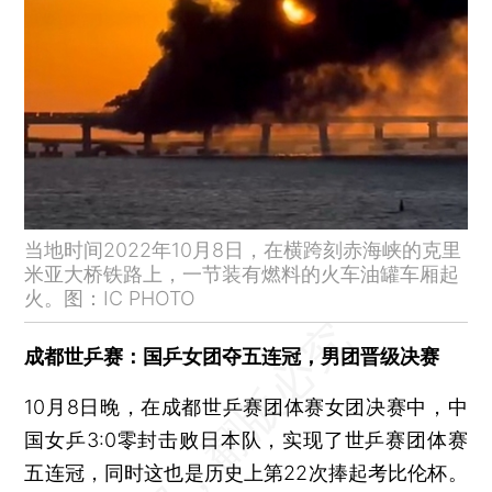
呼和浩特本轮新冠连日续升已达2337例，离呼人员严管理
华为监事会副主席丁耘突发疾病去世
美国非农就业数据出炉 强化市场对美联储继续升息的预期
李佳琦复出带火A股化妆品板块 这个双11可期吗
10月7日全国新增447+1301例新冠 内蒙古、新疆、湖北单日过百
十一长假北京旅游收入65.4亿元，接待旅游总人数689.3万人次
隐瞒行程给女儿办婚礼致16人感染 山西一阳性男子被立案
当地时间2022年10月8日，在横跨刻赤海峡的克里
上海10月7日新增本土2+21例 社会面筛查3例
米亚大桥铁路上，一节装有燃料的火车油罐车厢起
火。图：IC PHOTO
成都世乒赛：国乒女团夺五连冠，男团晋级决赛
10月8日晚，在成都世乒赛团体赛女团决赛中，中
国女乒3:0零封击败日本队，实现了世乒赛团体赛
五连冠，同时这也是历史上第22次捧起考比伦杯。