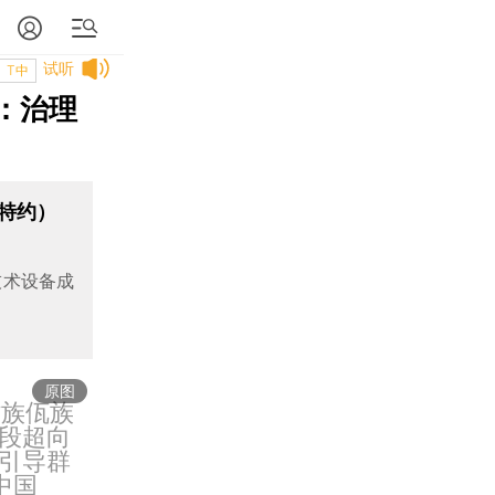
试听
T中
：治理
特约）
技术设备成
原图
祜族佤族
段超向
引导群
中国