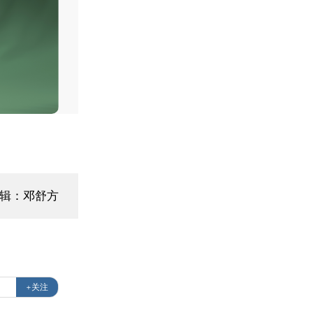
编辑：邓舒方
+关注