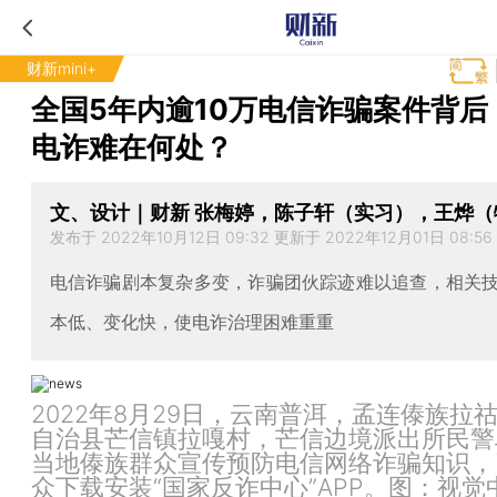
财新mini+
全国5年内逾10万电信诈骗案件背后
电诈难在何处？
文、设计｜财新 张梅婷，陈子轩（实习），王烨（
发布于 2022年10月12日 09:32 更新于 2022年12月01日 08:56
电信诈骗剧本复杂多变，诈骗团伙踪迹难以追查，相关
本低、变化快，使电诈治理困难重重
2022年8月29日，云南普洱，孟连傣族拉
自治县芒信镇拉嘎村，芒信边境派出所民警
当地傣族群众宣传预防电信网络诈骗知识，
众下载安装“国家反诈中心”APP。图：视觉