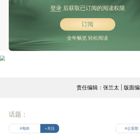
登录
后获取已订阅的阅读权限
订阅
全年畅览 轻松阅读
责任编辑：张兰太 | 版面
话题：
#电诈
+关注
#公安部