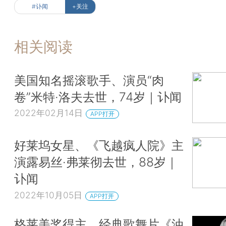
#讣闻
+关注
相关阅读
美国知名摇滚歌手、演员“肉
卷”米特·洛夫去世，74岁｜讣闻
2022年02月14日
APP打开
好莱坞女星、《飞越疯人院》主
演露易丝·弗莱彻去世，88岁｜
讣闻
2022年10月05日
APP打开
格莱美奖得主、经典歌舞片《油