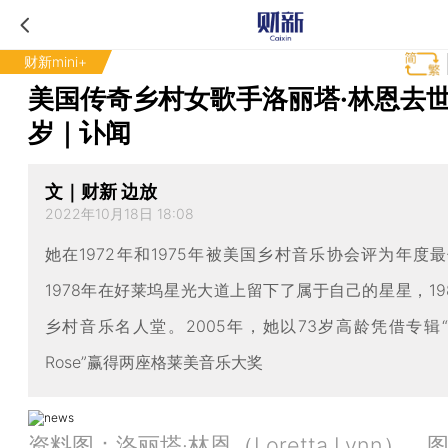
财新mini+
美国传奇乡村女歌手洛丽塔·林恩去世
岁｜讣闻
文｜财新 边放
2022年10月18日 18:08
她在1972年和1975年被美国乡村音乐协会评为年度
1978年在好莱坞星光大道上留下了属于自己的星星，19
乡村音乐名人堂。2005年，她以73岁高龄凭借专辑“Van
Rose”赢得两座格莱美音乐大奖
资料图：洛丽塔·林恩（Loretta Lynn）。