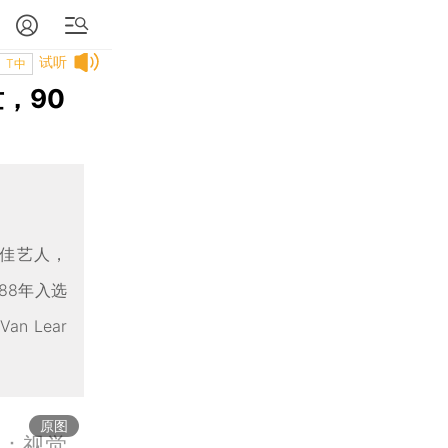
试听
T中
，90
最佳艺人，
88年入选
 Lear
原图
图：视觉