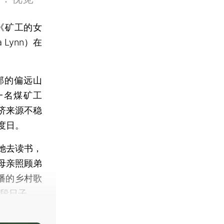
片《矿工的女
Lynn）在
部的偏远山
是一名煤矿工
济来源不稳
度日。
她去读书，
母亲照顾弟
播的乡村歌
这段日子。