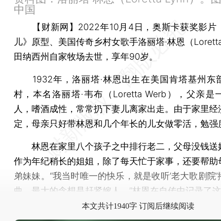
中国
【财新网】
2022年10月4日，奥斯卡获奖影
儿》原型、美国传奇乡村女歌手洛丽塔·林恩（Loretta 
田纳西州自家牧场去世，享年90岁。
1932年，洛丽塔·林恩出生在美国肯塔基州东
村，本名洛丽塔·韦布（Loretta Werb），父亲
人，嗜酒成性，常常扔下妻儿离家出走。由于家里经
定，母亲只好带林恩和几个年长的儿女做零活，勉强
林恩在家里八个孩子之中排行老二，父母没钱送
作为年纪稍长的姐姐，除了每天忙于家事，还要帮助
弟妹妹。“我当时唯一的快乐，就是收听’老大歌剧院’
曲。最大的念想是赶紧嫁人。”林恩在自传中记录了
本文共计1940字 订阅后继续阅读