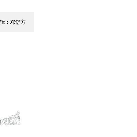
辑：邓舒方