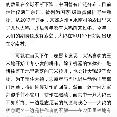
的数量在全球不断下降，中国曾有广泛分布，目前
估计仅两千余只，被列为国家I级重点保护野生动
物。从2017年开始，京郊通州区水南村的农田里来
了几只大鸨，此后每年都有大鸨前来过冬。今年，
人们的期盼也没有落空，大鸨在10月23日如期出现
在水南村。
可就在当天下午，志愿者发现，大鸨喜欢的玉
米地开始了冬小麦的耕作。除了机器的惊扰外，翻
耕掩盖了地里遗落的玉米粒儿，也会让大鸨没了食
物。为了留住大鸨，志愿者与当地野生动物主管部
门沟通，得到暂停耕作的回复。然而，这一尚方宝
剑似乎并不管用，耕作在继续，而其中一只大鸨已
不知所终。一边是志愿者的气愤与伤心——大鸨的
栖息呢？一边是耕作者的不解——在农田里种地有