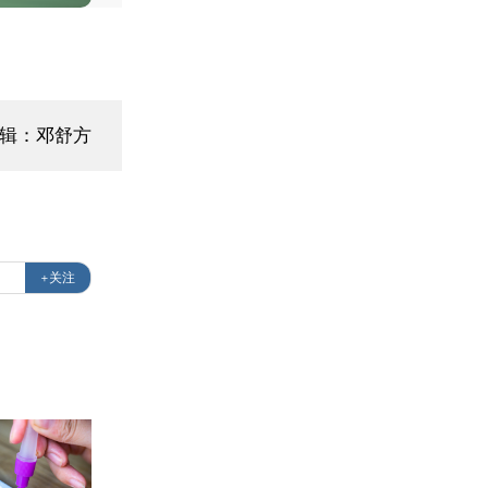
编辑：邓舒方
+关注