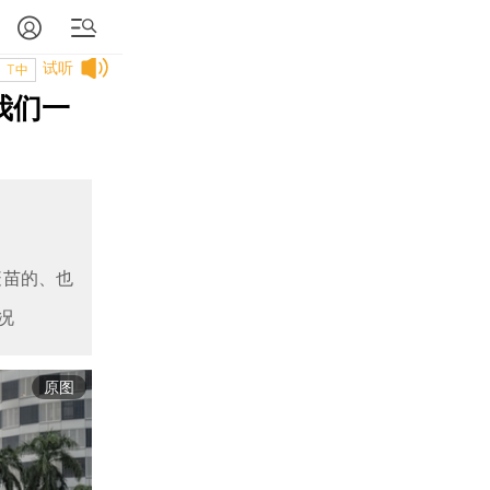
试听
T中
我们一
疫苗的、也
况
原图