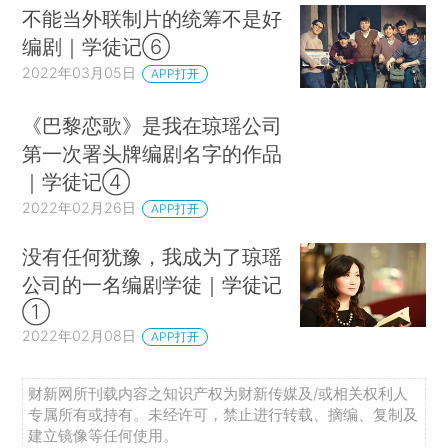
不能当外联制片的统筹不是好
编剧｜学徒记⑥
2022年03月05日
APP打开
《巴黎恋歌》是我在琼瑶公司
第一次署头牌编剧名字的作品
｜学徒记④
2022年02月26日
APP打开
没有任何犹豫，我成为了琼瑶
公司的一名编剧学徒｜学徒记
①
2022年02月08日
APP打开
财新网所刊载内容之知识产权为财新传媒及/或相关权利人
专属所有或持有。未经许可，禁止进行转载、摘编、复制及
建立镜像等任何使用。