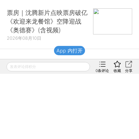
票房｜沈腾新片点映票房破亿
《欢迎来龙餐馆》空降迎战
《奥德赛》(含视频)
2026年08月10日
App 内打开
财新移动
发表评论得积分
0
条评论
收藏
分享
财新
财新周刊
Caixin
登录
网页版
订阅电邮
|
|
Copyright 财新网 All Rights Reserved