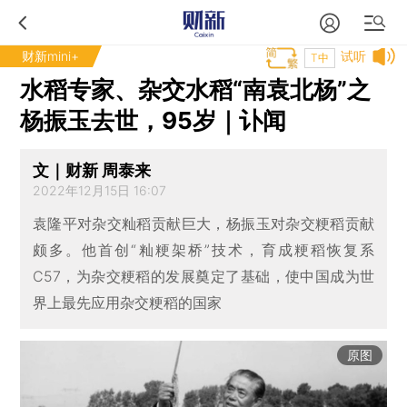
财新mini+
试听
T中
水稻专家、杂交水稻“南袁北杨”之
杨振玉去世，95岁｜讣闻
文｜财新 周泰来
2022年12月15日 16:07
袁隆平对杂交籼稻贡献巨大，杨振玉对杂交粳稻贡献
颇多。他首创“籼粳架桥”技术，育成粳稻恢复系
C57，为杂交粳稻的发展奠定了基础，使中国成为世
界上最先应用杂交粳稻的国家
原图