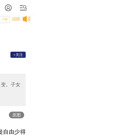
试听
T中
+关注
改变。子女
原图
徙自由少得