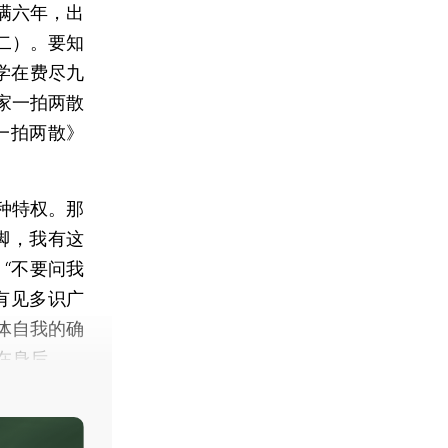
满六年，出
二）。要知
学在费尽九
家一拍两散
一拍两散》
种特权。那
脚，我有这
“不要问我
有见多识广
体自我的确
在身后。