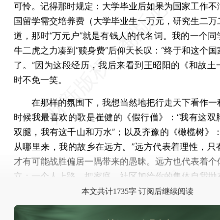
可怜。记得那时规定：大学毕业后如果为国家工作不
国留学需交培养费（大学毕业生一万元，研究生二万
道，那时“万元户”就是有钱人的代名词。我的一个同
牛二虎之力凑到“赎身费”后仰天长叹：“终于和这个国
了。”因为这段经历，我后来看到王昭阳的《和故土
时不免一笑。
在那样的氛围下，我想当然地把行走天下看作一
时候我最喜欢的歌是崔健的《假行僧》：“我有这双
双腿，我有这千山和万水”；以及齐豫的《橄榄树》：
从哪里来，我的故乡在远方。”远方代表着理性，只
才有可能战胜偏居一隅带来的愚昧。远方也代表着个
立：一个人上路，把家庭、社区加给你的集体自我抛
本文共计1735字 订阅后继续阅读