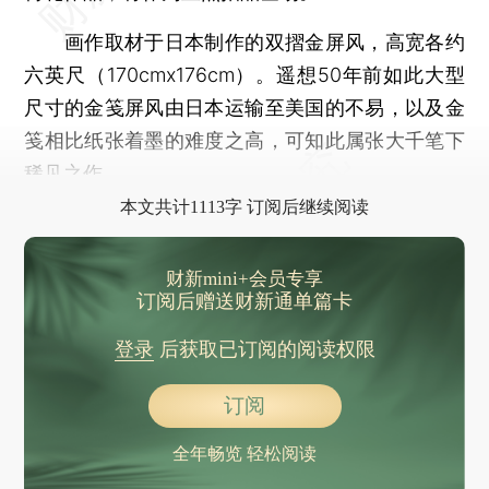
画作取材于日本制作的双摺金屏风，高宽各约
六英尺（170cmx176cm）。遥想50年前如此大型
尺寸的金笺屏风由日本运输至美国的不易，以及金
笺相比纸张着墨的难度之高，可知此属张大千笔下
稀见之作。
本文共计1113字 订阅后继续阅读
财新mini+会员专享
订阅后赠送财新通单篇卡
登录
后获取已订阅的阅读权限
订阅
全年畅览 轻松阅读