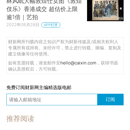
林风眠大幅敦煌仕女图《敦煌
伎乐》香港成交 超估价上限
逾1倍｜艺拍
2022年06月28日
APP打开
财新网所刊载内容之知识产权为财新传媒及/或相关权利人
专属所有或持有。未经许可，禁止进行转载、摘编、复制及
建立镜像等任何使用。
如有意愿转载，请发邮件至
hello@caixin.com
，获得书面
确认及授权后，方可转载。
免费订阅财新网主编精选版电邮
订阅
推荐阅读