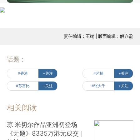
责任编辑：王端 | 版面编辑：解亦盈
话题：
#香港
+关注
#艺拍
+关注
#苏富比
+关注
#张大千
+关注
相关阅读
琼‧米切尔作品亚洲初登场
《无题》8335万港元成交｜