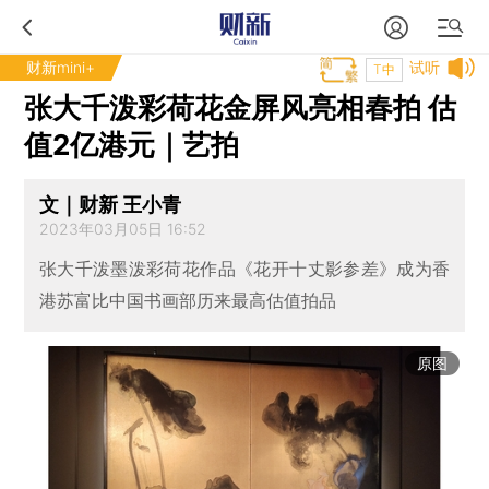
财新mini+
试听
T中
张大千泼彩荷花金屏风亮相春拍 估
值2亿港元｜艺拍
文｜财新 王小青
2023年03月05日 16:52
张大千泼墨泼彩荷花作品《花开十丈影参差》成为香
港苏富比中国书画部历来最高估值拍品
原图