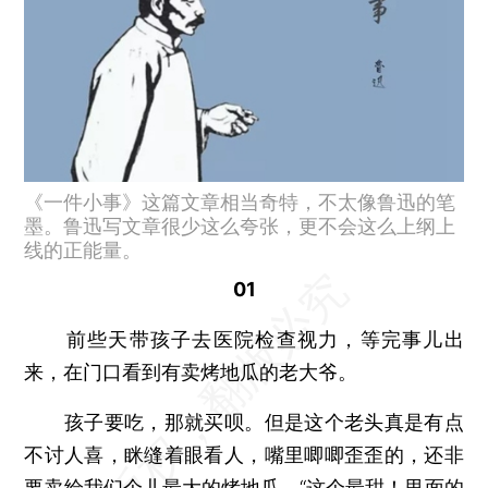
《一件小事》这篇文章相当奇特，不太像鲁迅的笔
墨。鲁迅写文章很少这么夸张，更不会这么上纲上
线的正能量。
01
前些天带孩子去医院检查视力，等完事儿出
来，在门口看到有卖烤地瓜的老大爷。
孩子要吃，那就买呗。但是这个老头真是有点
不讨人喜，眯缝着眼看人，嘴里唧唧歪歪的，还非
要卖给我们个儿最大的烤地瓜，“这个最甜！里面的