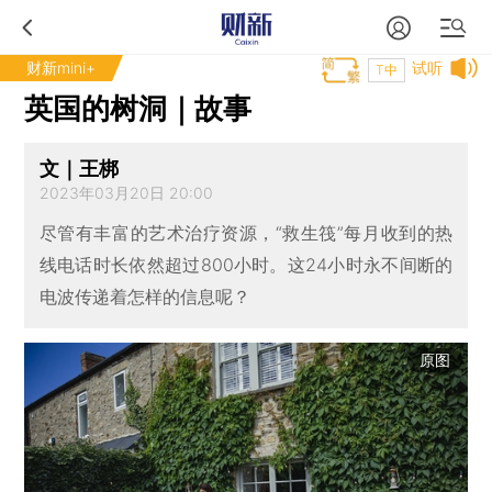
财新mini+
试听
T中
英国的树洞｜故事
文｜王梆
2023年03月20日 20:00
尽管有丰富的艺术治疗资源，“救生筏”每月收到的热
线电话时长依然超过800小时。这24小时永不间断的
电波传递着怎样的信息呢？
原图