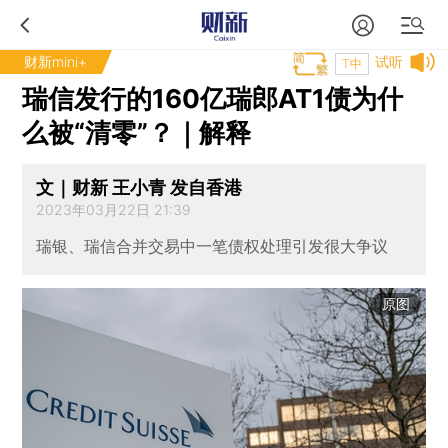
财新mini+
试听
T中
瑞信发行的160亿瑞郎AT1债为什
么被“清零”？｜解释
文｜财新 王小青 发自香港
2023年03月22日 21:39
瑞银、瑞信合并交易中一笔债权处理引发很大争议
原图