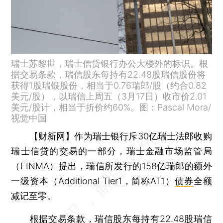
瑞士苏黎世，瑞士信贷银行办公大楼外的标识。根
据交易条款，瑞信股东每持有22.48股瑞信股份将
获得1股瑞银股份，相当于0.76瑞郎/股（约合0.82
美元/股），以瑞信上周五（3月17日）收市价2.01
美元/股计，相当于折价约60%。图：Pascal Mora/
视觉中国
【财新网】
作为瑞士银行斥30亿瑞士法郎收购
瑞士信贷的交易的一部分，瑞士金融市场监管局
（FINMA）提出，瑞信所发行的158亿瑞郎的额外
一级资本（Additional Tier1，简称AT1）
债券
全额
减记至零。
根据交易条款，瑞信股东每持有22.48股瑞信