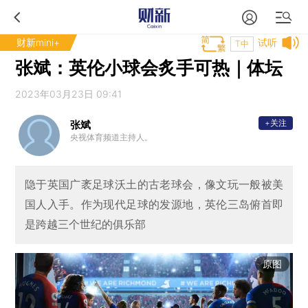
财新mini+
试听
T中
张斌：英伦小球会炙手可热｜体坛
2023年03月23日 09:41
+关注
张斌
央视体育频道主持人。
隐于英国广袤足球沃土的古老球会，像文玩一般被美
国人入手。作为现代足球的发源地，英伦三岛俯首即
是跨越三个世纪的俱乐部
原图