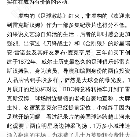
实在在成为有价值的运动。
虚构的《足球教练》红火，非虚构的《欢迎来
到雷克斯汉姆》作为一部多集纪录片也得分不低。
如果说文艺源自鲜活的生活，后者的即时感会更加
强烈。出演过《刀锋战士》和《金刚狼》的影星瑞
安·雷诺兹及其好友罗布·麦克亨尼，三年前买下创
建于1872年、威尔士历史最悠久的足球俱乐部雷克
斯汉姆队。身为演员、导演和编剧身份的两位投资
人品牌营销手段多样，俨然是大球会的曝光度。1
月展开的足协杯对战，BBC特意将转播车开到了雷
克斯汉姆。球场附近餐馆的老板自豪地宣称，大牌
主持、名宿莱因克尔已经提前定位，小城终于因为
足球开始闪耀。看过纪录片的美国球迷跨越山河来
此观赛，两位明星场边神采飞扬，1万多小城球迷
涌入翻建的主场，为花费了几十万英镑转会费壮大