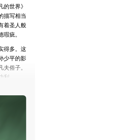
凡的世界》
的描写相当
有着圣人般
德瑕疵。
实得多。这
孙少平的影
凡夫俗子。
功利。