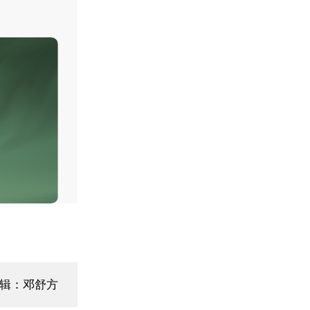
日相会见OpenAI执行官 OpenAI高管称哆啦A梦等背景使日本对AI态度积极
辑：邓舒方