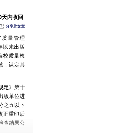
0天内收回
分享此文章
“质量管理
1年以来出版
编校质量检
电信诈骗
核，认定其
4月20日起降价 辽宁单颗常规种植牙全流程医疗服务费用不超过4300元
规定》第十
运营
出版单位进
分之五以下
改正重印后
检查结果公
续下降