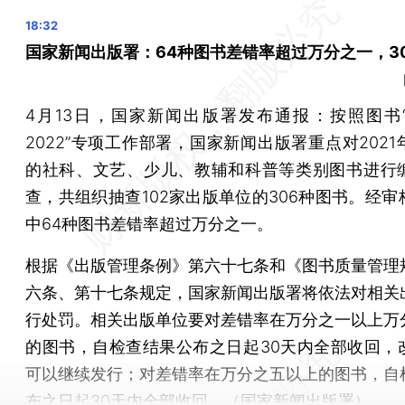
三亚发放千万元旅游消费券邀客“淡季来打卡”
五部门：到2023年底 数字乡村发展取得阶段性进展
国家新闻出版署：64种图书差错率超过万分之一，3
6年来4家央企总部和超150家子企业落户雄安新区
奢侈品集团LVMH业绩超预期，中国市场回暖功不可没
4月13日，国家新闻出版署发布通报：按照图书
人民币计一季度外贸进出口同比增长4.8%
2022”专项工作部署，国家新闻出版署重点对202
我国将对住宅电梯进一步落实使用单位安全主体责任
的社科、文艺、少儿、教辅和科普等类别图书进行
中国驻西班牙大使馆：中国公民谨防冒用使馆名义实施的
查，共组织抽查102家出版单位的306种图书。经审
杭州：柴油车提前淘汰最高补助4.8万元
中64种图书差错率超过万分之一。
根据《出版管理条例》第六十七条和《图书质量管理
广州中心城区直达香港 琶洲港澳客运口岸将于4月13日试
六条、第十七条规定，国家新闻出版署将依法对相关
香港将于16日向符合资格市民发放今年第一期消费券
行处罚。相关出版单位要对差错率在万分之一以上万
明年起 违规“老年代步车”在北京禁行
的图书，自检查结果公布之日起30天内全部收回，
晨读荐闻（国内、国际、市场消息29条）
可以继续发行；对差错率在万分之五以上的图书，自
一季度经济同比增速或反弹至3.8% 消费加速复苏出口持
布之日起30天内全部收回。（国家新闻出版署）