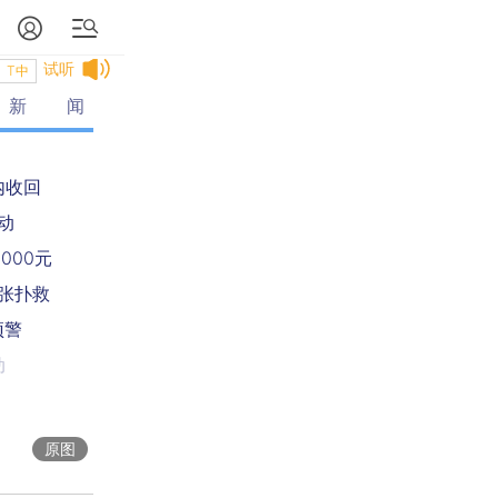
试听
T中
新闻
内收回
动
000元
张扑救
预警
动
原图