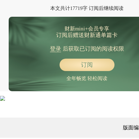
中国石化参股全球规模最大LNG项目 成首位亚洲股东
本文共计17719字 订阅后继续阅读
电影上线数量减少 爱奇艺如何应对供给难题？
美国3月CPI超预期回落 市场押注美联储继续加息
财新mini+会员专享
美国拟制定AI问责机制 建立可信赖的AI生态
订阅后赠送财新通单篇卡
登录
后获取已订阅的阅读权限
订阅
全年畅览 轻松阅读
版面编