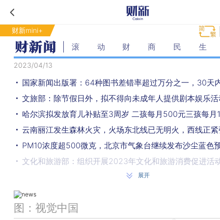
财新mini+
滚动财商民生
2023/04/13
国家新闻出版署：64种图书差错率超过万分之一，30天
文旅部：除节假日外，拟不得向未成年人提供剧本娱乐活
哈尔滨拟发放育儿补贴至3周岁 二孩每月500元三孩每月1
云南丽江发生森林火灾，火场东北线已无明火，西线正紧
PM10浓度超500微克，北京市气象台继续发布沙尘蓝色
文化和旅游部：组织开展2023年文化和旅游消费促进活
展开
以美元计中国3月出口同比增长14.8%
上海卫健委：鼓励社区开展适宜外科手术
图：视觉中国
大学党委副书记拟录取为本校博士？学校：取消资格