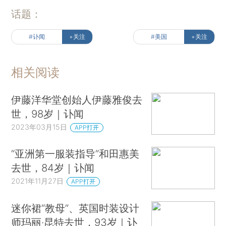
话题：
#讣闻
+关注
#美国
+关注
相关阅读
伊藤洋华堂创始人伊藤雅俊去
世，98岁｜讣闻
2023年03月15日
APP打开
“亚洲第一服装指导”和田惠美
去世，84岁｜讣闻
2021年11月27日
APP打开
迷你裙“教母”、英国时装设计
师玛丽·昆特去世，93岁｜讣