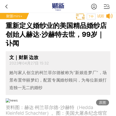
财新mini+
试听
T中
重新定义婚纱业的美国精品婚纱店
创始人赫达·沙赫特去世，99岁｜
讣闻
文｜财新 边放
2023年04月27日 15:32
她与家人创立的柯兰菲尔德被称为“新娘造梦厂”，场
景布置华丽梦幻，配置专属婚纱顾问，为每位新娘打
造独一无二的婚纱
原图
资料图：赫达·柯兰菲尔德-沙赫特（Hedda
Kleinfeld Schachter）。图：美国大屠杀纪念馆官