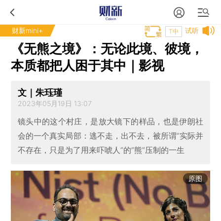
财新mini+
试听
T中
《无熊之境》：无论此境、彼境，
本质都把人困于其中｜影视
文｜朱珏瑾
2023年05月19日 13:07
镜头中的这个村庄，是放大镜下的样品，也是伊朗社
会的一个真实局部：逃不走，出不去，被所谓“实际并
不存在，只是为了用来吓唬人”的“熊”压制的一生
原图