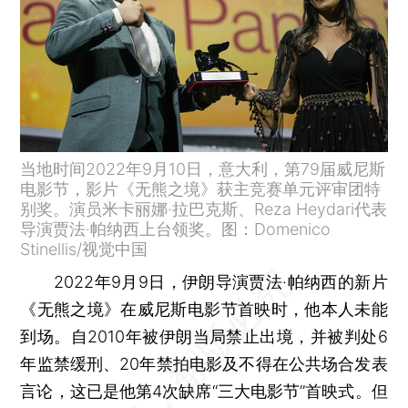
当地时间2022年9月10日，意大利，第79届威尼斯
电影节，影片《无熊之境》获主竞赛单元评审团特
别奖。演员米卡丽娜·拉巴克斯、Reza Heydari代表
导演贾法·帕纳西上台领奖。图：Domenico
Stinellis/视觉中国
2022年9月9日，伊朗导演贾法·帕纳西的新片
《无熊之境》在威尼斯电影节首映时，他本人未能
到场。自2010年被伊朗当局禁止出境，并被判处6
年监禁缓刑、20年禁拍电影及不得在公共场合发表
言论，这已是他第4次缺席“三大电影节”首映式。但