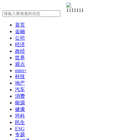
首页
金融
公司
经济
政经
世界
观点
mini+
科技
地产
汽车
消费
能源
健康
环科
民生
ESG
专题