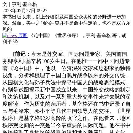
文｜亨利·基辛格
2023年05月27日 09:27
本书出版以来，以上分歧以及两国公众舆论的分野进一步加
深。然而，美中之间的冲突并不是命中注定的，也不是双方乐
见的
原图
《论中国》《世界秩序》，亨利·基辛格 著，胡
利平 译
[
前记：
今天是外交家、国际问题专家、美国前国
务卿亨利·基辛格100岁生日。在他惟一一部中国问题专
著《论中国》中，他以一位资深外交家和思想家的独特
视角，分析和梳理了中国自鸦片战争以来的外交传统，
从围棋文化与孙子兵法中探寻中国人的战略思维模式，
特别是试图揭示新中国成立以来，中国外交战略的制定
和决策机制，以及对一系列重大外交事件来龙去脉的深
度解读。作为历史的亲历者，基辛格还在书中记录了自
己与毛泽东、邓小平等几代中国领导人的交往。《世界
秩序》是基辛格92岁高龄的收官之作。在他看来，地区
秩序观之间的冲突是当今最重要的国际问题。他在书中
系统梳理了各地区的战略逻辑和地区秩序观，从文化、