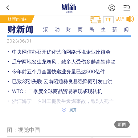
财新mini+
试听
T中
滚动财商民生新闻
2023/06/01
中央网信办召开优化营商网络环境企业座谈会
辽宁两地发生龙卷风，致多人受伤多趟高铁停驶
今年前五个月全国快递业务量已达500亿件
已致3死1失联 云南昭通彝良县强降雨引发山洪
WTO：二季度全球商品贸易表现或现转机
浙江海宁一临时工棚发生爆燃事故，致5人死亡
展开
今年1291万人报名高考，创历史新高
5月财新中国制造业PMI重回扩张区间
原图
图：视觉中国
中消协六一提示：给孩子报班一次交钱不要超5000元