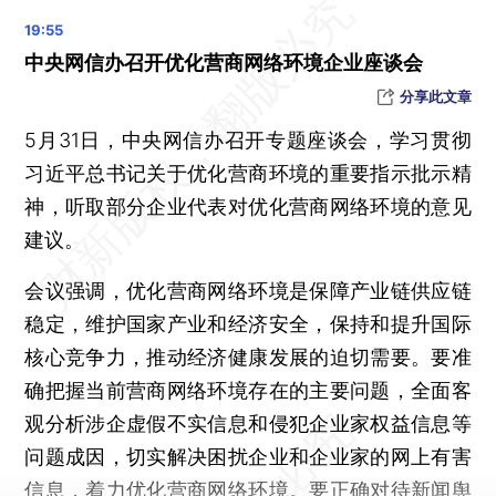
晨读荐闻（国内、国际、市场消息28条）
“周杰伦概念股”巨星传奇香港招股 前期投资者套现4800万股
中央网信办召开优化营商网络环境企业座谈会
新一封公开信引发争议 人工智能再陷舆论漩涡
分享此文章
GRE考试时长减半 题量大减
5月31日，中央网信办召开专题座谈会，学习贯彻
马斯克访问中国 Model 3改款和FSD有望在华落地吗
习近平总书记关于优化营商环境的重要指示批示精
神，听取部分企业代表对优化营商网络环境的意见
建议。
会议强调，优化营商网络环境是保障产业链供应链
稳定，维护国家产业和经济安全，保持和提升国际
核心竞争力，推动经济健康发展的迫切需要。要准
确把握当前营商网络环境存在的主要问题，全面客
观分析涉企虚假不实信息和侵犯企业家权益信息等
问题成因，切实解决困扰企业和企业家的网上有害
信息，着力优化营商网络环境。要正确对待新闻舆