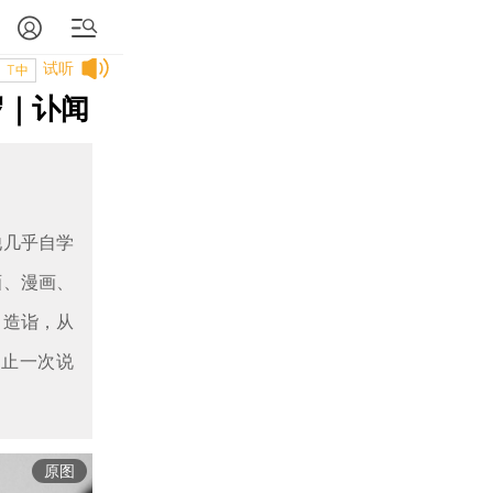
试听
T中
岁｜讣闻
他几乎自学
画、漫画、
当造诣，从
不止一次说
原图