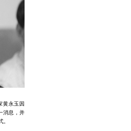
作家黄永玉因
一消息，并
式。