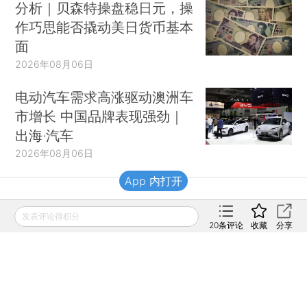
分析｜贝森特操盘稳日元，操
作巧思能否撬动美日货币基本
面
2026年08月06日
电动汽车需求高涨驱动澳洲车
市增长 中国品牌表现强劲｜
出海·汽车
2026年08月06日
App 内打开
财新移动
发表评论得积分
20
条评论
收藏
分享
财新
财新周刊
Caixin