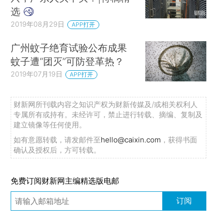
选
2019年08月29日
APP打开
广州蚊子绝育试验公布成果
蚊子遭“团灭”可防登革热？
2019年07月19日
APP打开
财新网所刊载内容之知识产权为财新传媒及/或相关权利人
专属所有或持有。未经许可，禁止进行转载、摘编、复制及
建立镜像等任何使用。
如有意愿转载，请发邮件至
hello@caixin.com
，获得书面
确认及授权后，方可转载。
免费订阅财新网主编精选版电邮
订阅