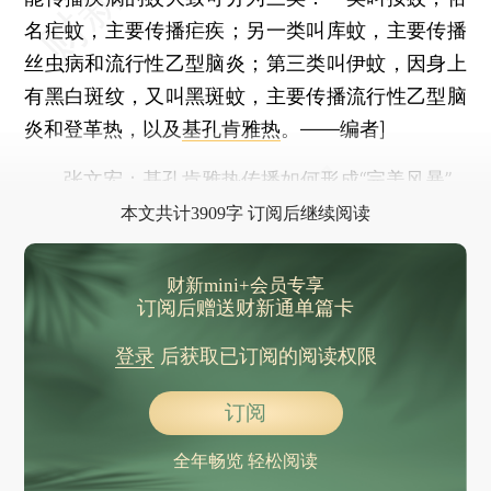
名疟蚊，主要传播疟疾；另一类叫库蚊，主要传播
丝虫病和流行性乙型脑炎；第三类叫伊蚊，因身上
有黑白斑纹，又叫黑斑蚊，主要传播流行性乙型脑
炎和登革热，以及
基孔肯雅热
。——编者]
张文宏：基孔肯雅热传播如何形成“完美风暴”
本文共计3909字 订阅后继续阅读
财新mini+会员专享
订阅后赠送财新通单篇卡
登录
后获取已订阅的阅读权限
订阅
全年畅览 轻松阅读