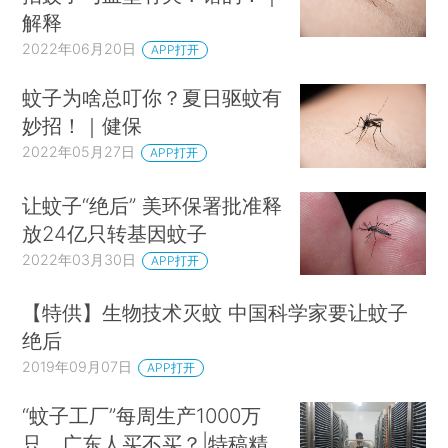
解释
2022年06月20日
APP打开
蚊子为啥总叮你？夏日驱蚊有
妙招！｜健保
2022年05月27日
APP打开
让蚊子“绝后” 美环保署批准释
放24亿只转基因蚊子
2022年03月30日
APP打开
【特供】生物技术灭蚊 中国科学家要让蚊子
绝后
2019年09月07日
APP打开
“蚊子工厂”每周生产1000万
只，广东人买不买？|特稿精