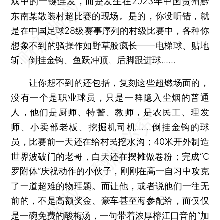
戏中的一键连发，而是发生在2023年中国贵州黔
东南某散装村超比赛的现场。是的，你没听错，就
是在中国足球28级赛事序列的村级比赛中，各种你
想象不到的骚操作如野草般疯长——电梯球、贴地
斩、倒挂金钩、鱼跃冲顶、后脚跟进球……
让你想不到的还包括，复刻这些超燃场面的，
没有一个是职业球员，只是一群隐入尘烟的普通
人，他们是厨师、特警、教师，是农民工、理发
师、小卖部老板、挖掘机司机……倒挂金钩的球
员，比赛前一天还在给村民挖水沟；40米开外制造
世界波破门的老哥，白天还在摆摊做卷粉；完成“C
罗附体”庆祝动作的小伙子，刚刚在高一自习中攻克
了一道超难的物理题。而让他，或者说他们一往无
前的，不是高额奖金、豪车甚至海参配给，而仅仅
是一碗免费的酸梅汤，一句带着浓厚榕江口音的“加