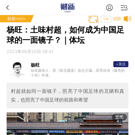
财新mini+
试听
T中
杨旺：土味村超，如何成为中国足
球的一面镜子？｜体坛
2023年06月26日 08:41
+关注
杨旺
知名媒体人，原《第五频道》杂志主编，田亮自传《最亮的
十米》作者。
村超就如同一面镜子，照亮了中国足球的丑陋和真
实，也照亮了中国足球的前路和希望
原图