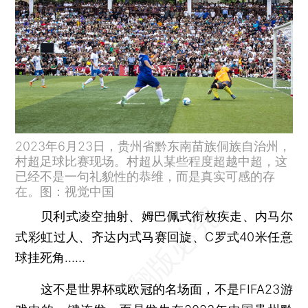
2023年6月23日，贵州省黔东南苗族侗族自治州，
村超足球比赛现场。村超从某些程度超越中超，这
已经不是一句礼貌性的恭维，而是真实可感的存
在。图：视觉中国
贝利式凌空抽射、姆巴佩式衔枚疾走、内马尔
式彩虹过人、齐达内式马赛回旋、C罗式40米任意
球挂死角……
这不是世界杯或欧冠的名场面，不是FIFA23游