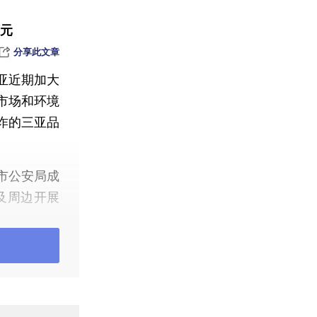
万元
分享此文章
亚近期加大
市场和环境
诈的三亚品
市公安局成
及周边开展
力度，营造
鲜加工服务
工费计价单
码标价和禁
禁止价格欺