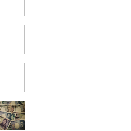
、9556亿
、6.7%、
高中、中等
上年有所增
1.3%。
内生产总值
国教育经费执
73.67亿
（主要包括
排的教育经
业和社会服
比上年增长
新网）