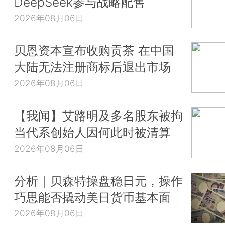
DeepSeek参与战略配售
其他教育经费总投入分别为5137亿元、26801亿元
元、16397亿元、3454亿元，比上年分别增长3%
2026年08月06日
8.5%、6.2%、-1.8%。
贝恩资本宣布收购贡茶 在中国
2022年，全国幼儿园、普通小学、普通初中、普通
大陆无法注册商标后退出市场
职业学校、普通高等学校生均教育经费总支出均比
2026年08月06日
长，增幅分别为：7.3%、5.2%、3.6%、2.8%、1.2%、
这份快报未披露国家财政性教育经费支出占国
【我闻】艾路明及多名股东被拘
（GDP）比例。根据2023年初发布的《2021年全
当代系创始人因何此时被清算
行情况统计公告》，2021年全国教育经费总投入为578
2026年08月06日
元，比上年增长9.13%。其中，国家财政性教育经费
一般公共预算安排的教育经费，政府性基金预算安
分析｜贝森特操盘稳日元，操作
费，国有及国有控股企业办学中的企业拨款，校办产
巧思能否撬动美日货币基本面
务收入用于教育的经费等）为45835.31亿元，
6.82%，占GDP的4.01%。（综合自教育部官网、财
2026年08月06日