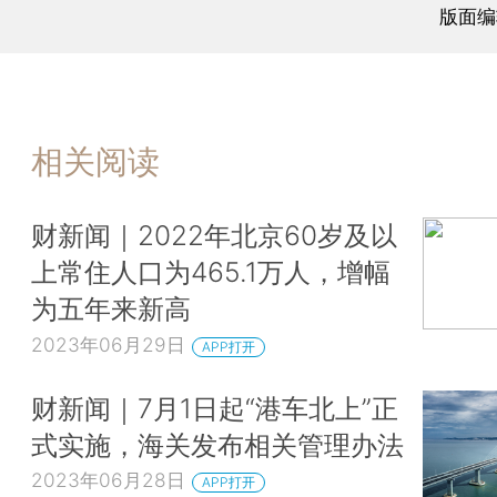
诈规定》第二十二条、《价格违法行为行政处罚规定
版面编
定，三亚市综合行政执法局拟给予涉事单位当事人顶
万元的行政处罚。
以拉客拿回扣的违法违规经营行为是本次整治的重点
相关阅读
先后对三亚天涯味某轩餐饮店、三亚毛某私房餐厅管
进行检查发现，以上两家餐饮单位均雇佣拉客妹将消
经营的海鲜加工店，采取给付拉客妹一定比例回扣的
财新闻｜2022年北京60岁及以
营活动，扰乱了市场公平竞争秩序，损害了其他经营
上常住人口为465.1万人，增幅
益，涉嫌商业贿赂。其行为违反了《海南经济特区反
为五年来新高
条例》第十八条规定。依据《海南经济特区反不正当
2023年06月29日
APP打开
第四十三条规定，三亚市综合行政执法局按照涉事单
和金额，拟分别给予以上涉事单位当事人罚款10万元
财新闻｜7月1日起“港车北上”正
万元的行政处罚。
式实施，海关发布相关管理办法
三亚市旅游市场和环境综合整治工作领导小组办公室
2023年06月28日
APP打开