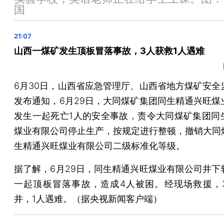
上海：7月1日起月最低工资标准调增100元
国
6月统计局制造业PMI升至49，非制造业PMI降至53.2
亚马逊阅读器Kindle中国电子书店停止运营
山西一煤矿发生顶板冒落事故，3人获救1人遇难
媒体报道山西代县矿工死亡瞒报事件，忻州市成立调查组
故宫博物院参观须知正式施行，禁止商拍等非参观游览活
北京升级发布高温橙色预警 大部分地区最高温可达39℃
6月30日，山西省应急管理厅、山西省地方煤矿安全
晨读荐闻（国内、国际、市场消息29条）
发布通知，6月29日，大同煤矿集团同生精通兴旺煤
发生一起死亡1人的安全事故，责令大同煤矿集团同
提前还款压力释放，RMBS早偿率6月高位回落
煤业有限公司停止生产，按规定进行整顿，撤销大同
北交所、港交所开启两地上市 多家北交所公司达标
生精通兴旺煤业有限公司二级标准化等级。
退市在即、五天股价翻番 自然人股东大幅增持
皇家加勒比开售明年船票 两家中资邮轮公司启动国际航
据了解，6月29日，同生精通兴旺煤业有限公司井下
王慧文因病离岗 美团斥资20.65亿元全盘接手光年之外
一起顶板冒落事故，造成4人被困。经现场救援，
鲍威尔：多数美联储官员预期年内将再加息两次
井，1人遇难。（据央视新闻客户端）
玻利维亚加快锂盐湖开发 中国企业再中标