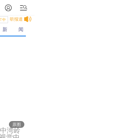
听报道
T中
新闻
原图
琼中湾岭
半年
视觉中