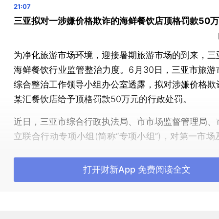
三亚拟对一涉嫌价格欺诈的海鲜餐饮店顶格罚款50
为净化旅游市场环境，迎接暑期旅游市场的到来，三
海鲜餐饮行业监管整治力度。6月30日，三亚市旅游
综合整治工作领导小组办公室透露，拟对涉嫌价格欺
某汇餐饮店给予顶格罚款50万元的行政处罚。
近日，三亚市综合行政执法局、市市场监督管理局、
立联合行动专项小组(简称“专项小组”)，对第一市场
执法行动，加大海鲜餐饮市场违法违规经营行为整治
优质消费环境。经调查，三亚品某汇餐饮店在提供海
打开财新App 免费阅读全文
过程中，未按海鲜加工费公示牌，擅自改变龙虾加
位，不履行价格承诺欺诈消费者。该行为违反了《明
止价格欺诈规定》第十九条规定，依据《明码标价和