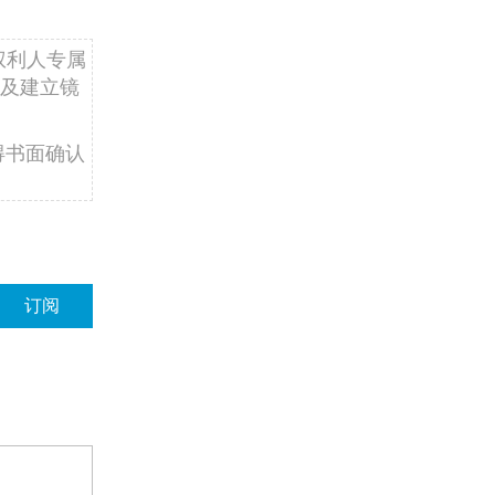
权利人专属
费用。北京
及建立镜
预约行为。
得书面确认
6%
分享此文章
订阅
情况统计快
44亿元，比
长5.8%。
高等教育、