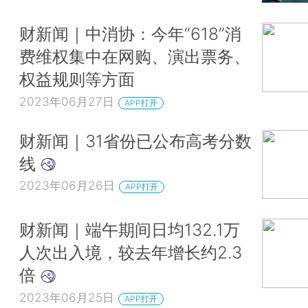
表示，接下来，三亚各涉旅部门强化协同配合，重点
游、海鲜餐饮、交通运输等领域监管整治工作，及时
财新闻｜中消协：今年“618”消
题介入调查，对切实存在违法违规经营行为的，依法
费维权集中在网购、演出票务、
施进行处置，坚决维护游客合法权益。（据中国新闻
权益规则等方面
2023年06月27日
APP打开
北大、清华7月8日起恢复预约参观
财新闻｜31省份已公布高考分数
线
6月30日，北京大学和清华大学分别发布关于恢复校
2023年06月26日
APP打开
通道的通知，两所高校都将于7月8日起对社会公众
观。
财新闻｜端午期间日均132.1万
人次出入境，较去年增长约2.3
两所高校的参观预约都要求实名制，学校每日对外开
倍
均为9时至11时、14时至16时，从指定校门出入。
2023年06月25日
校园分为开放区域和非开放区域，非开放区域和校内
APP打开