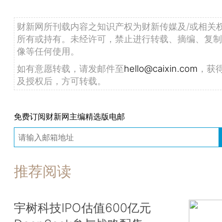
宇不对参观人员开放。
财新网所刊载内容之知识产权为财新传媒及/或相关
两所高校均在通知中明确提到，校园参观不收取任何
所有或持有。未经许可，禁止进行转载、摘编、复制
大学提醒，请拒绝以任何名义提供参观服务的有偿
像等任何使用。
（据人民网微信公众号）
如有意愿转载，请发邮件至
hello@caixin.com
，获
及授权后，方可转载。
2022年全国教育经费总投入61344亿元 比上年增长
免费订阅财新网主编精选版电邮
6月30日，教育部公布2022年全国教育经费执行
报，数据显示，2022年全国教育经费总投入为613
推荐阅读
上年增长6%。
其中，国家财政性教育经费为48478亿元，比上年增
宇树科技IPO估值600亿元
2022年全国学前教育、义务教育、高中阶段教育、