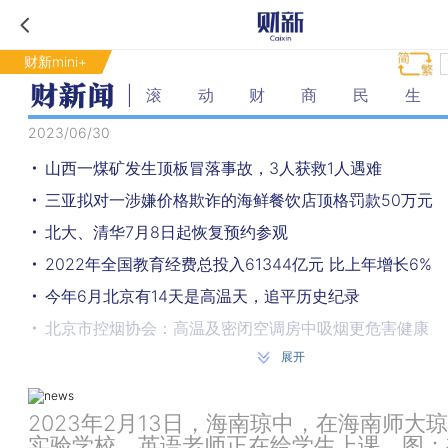
财新mini+
滚动财商民生
2023/06/30
山西一煤矿发生顶板冒落事故，3人获救1人遇难
三亚拟对一涉嫌价格欺诈的海鲜餐饮店顶格罚款50万元
北大、清华7月8日起恢复预约参观
2022年全国教育经费总投入61344亿元 比上年增长6%
今年6月北京有14天是高温天，追平历史纪录
北京市控烟协会：高温及密闭空调房中吸烟更危害健康
展开
央行调查：二季度居民购房意愿下降
上海迪士尼：6月30日起，野营车、拖挂车等禁入
2023年2月13日，海南琼中，在海南师大
市监总局部署经营主体严重违法失信行为专项治理 为期
实验学校，英语老师正在给学生上课。图：