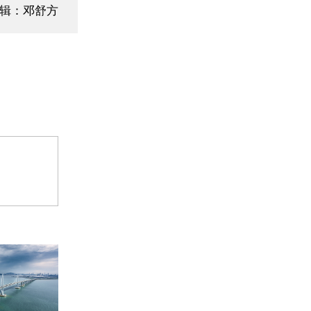
》第七条规
辑：邓舒方
格罚款50
。专项小组
理有限公司
费者带往其
方式进行经
者的合法利
不正当竞争
竞争条例》
位交易次数
、罚款15
相关负责人