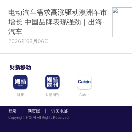
参见：
《2022年全国教育经费总投入增长6% 教
电动汽车需求高涨驱动澳洲车市
GDP占比再降》
增长 中国品牌表现强劲｜出海·
汽车
2026年08月06日
今年6月北京有14天是高温天，追平历史纪录
截至6月30日13时，代表“北京温度”的南郊观象台
财新移动
到36℃，又是一天高温日达成。至此，今年6月的高
已达到14天。
北京南郊观象台整月高温日数的最多纪录为14天，出现
财新
财新周刊
Caixin
年的7月，也就是说，今年6月的14个高温日，已经
登录
网页版
订阅电邮
|
|
测史上整月高温日数最多的月份。这就意味着，在这
Copyright 财新网 All Rights Reserved
的6月，差不多有一半的日子，北京都经历了高温酷
京日报客户端）