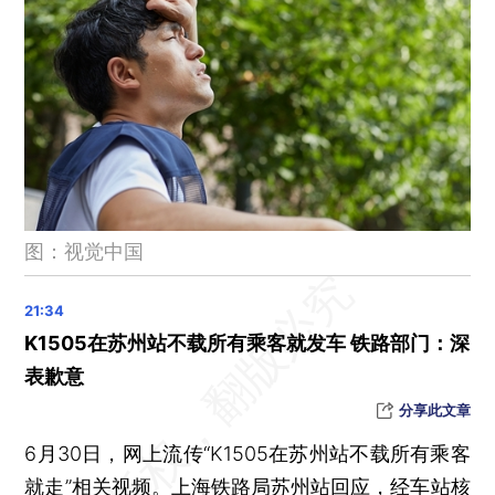
第八批国家药品集采中选结果今起陆续在全国落地实施
四川成都到香港高铁7月1日首发 全程10小时
2023年暑运今天启动 为期62天
今年上半年电影总票房近263亿元，比去年同期增超五成
“男子欲跳楼遭围观者起哄”，苏州警方通报：行拘起哄者
海南警方通报一起持刀伤人案：嫌疑人已被控制
男子高铁站持水果刀捅伤两人，山西警方：嫌犯已被当场控制
图：视觉中国
高温黄色预警继续：京津冀等地局地可达40℃以上
雄安综合保税区正式获批设立
K1505在苏州站不载所有乘客就发车 铁路部门：深
表歉意
分享此文章
6月30日，网上流传“K1505在苏州站不载所有乘客
就走”相关视频。上海铁路局苏州站回应，经车站核