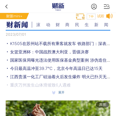
财新mini+
试听
T中
滚动财商民生新闻
2023/07/01
K1505在苏州站不载所有乘客就发车 铁路部门：深表歉意
女篮亚洲杯：中国战胜澳大利亚，晋级决赛
国家医保局曝光违法使用医保基金典型案例 涉伪造住院、冒名使用等
今日最高温冲至39.7℃，北京今年高温日已达15天
江西贵溪一化工厂硅油着火后发生爆炸 明火已扑灭无人员伤亡
重庆万州发生山体滑坡致6人遇难
展开
“港车北上”7月1日起实施 预计约有45万名香港车主受惠
野猪正式调出“三有”名录 不意味着可以随意捕杀
原图
苹果市值突破3万亿美元