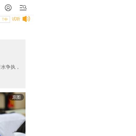
试听
T中
灌水争执，
原图