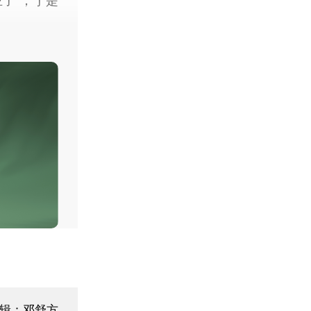
了”，于是
辑：邓舒方