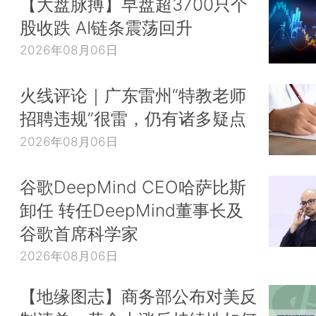
【大盘脉搏】早盘超3700只个
股收跌 AI链条震荡回升
2026年08月06日
火线评论｜广东雷州“特教老师
招聘违规”很雷，仍有诸多疑点
2026年08月06日
谷歌DeepMind CEO哈萨比斯
卸任 转任DeepMind董事长及
谷歌首席科学家
2026年08月06日
【地缘图志】商务部公布对美反