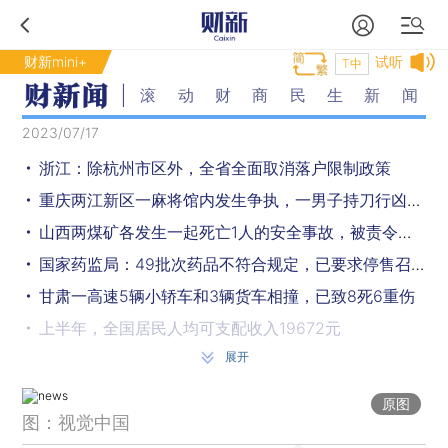
财新mini+
试听
T中
滚动财商民生新闻
2023/07/17
浙江：除杭州市区外，全省全面取消落户限制政策
重庆两江新区一麻将馆内发生争执，一男子持刀行凶致1死1伤
山西两煤矿各发生一起死亡1人的安全事故，被责令停产整顿
国家药监局：49批次药品不符合规定，已要求停售召回
甘肃一高速5辆小轿车和3辆货车相撞，已致8死6重伤
上半年，全国居民人均可支配收入19672元
展开
江苏盐城一烧烤店发生煤气罐爆炸事故，致1死1伤
6月青年失业率升至21.3%新高，7月或继续升高
原图
图：视觉中国
上半年GDP同比增长5.5%，二季度增速不及预期