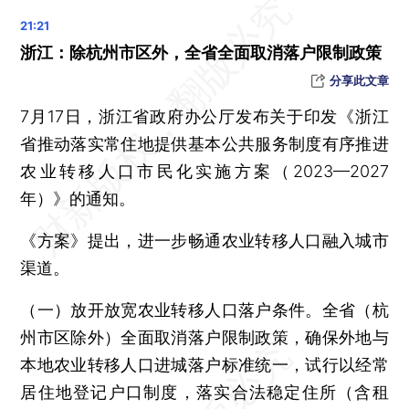
世界女排联赛决赛：中国女排1-3土耳其女排，亚军仍创最好成绩
阿尔卡拉斯击败德约科维奇，首夺温网男单冠军
浙江：除杭州市区外，全省全面取消落户限制政策
阿联酋今夏气温首次突破50摄氏度
分享此文章
中央气象台发布暴雨黄色预警：广东、海南等地局地有特大暴雨
7月17日，浙江省政府办公厅发布关于印发《浙江
台风“泰利”预计今夜登陆我国，数条河流或发生超警洪水
省推动落实常住地提供基本公共服务制度有序推进
世界气象组织：高温天气或将持续至8月份
农业转移人口市民化实施方案（2023—2027
晨读荐闻（国内、国际、市场消息25条）
年）》的通知。
上海写字楼空置率持续攀升 近百万平方米供应下半年入市
《方案》提出，进一步畅通农业转移人口融入城市
富力地产被申请破产重整 十余家百强房企同命相怜
渠道。
国美2022年亏损近200亿元 未清偿到期债务161亿元
电竞首入亚运会 腾讯称行业可持续需规范化、标准化
（一）放开放宽农业转移人口落户条件。全省（杭
美FTC调查OpenAI 公司回应称配合调查
州市区除外）全面取消落户限制政策，确保外地与
本地农业转移人口进城落户标准统一，试行以经常
居住地登记户口制度，落实合法稳定住所（含租