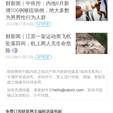
财新闻｜中疾控：内地6月新
增106例猴痘病例，绝大多数
为男男性行为人群
2023年07月14日
APP打开
财新闻｜江苏一架运动类飞机
坠落田间，机上两人无生命危
险
2023年07月13日
APP打开
财新网所刊载内容之知识产权为财新传媒及/或相关权利人
专属所有或持有。未经许可，禁止进行转载、摘编、复制及
建立镜像等任何使用。
如有意愿转载，请发邮件至
hello@caixin.com
，获得书面
确认及授权后，方可转载。
免费订阅财新网主编精选版电邮