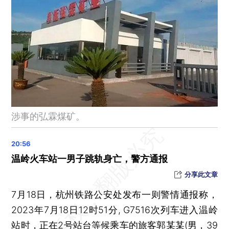
试推“常旅客”计划等，琴澳跨境通关更便利
国家发改委：餐饮、旅游等领域消费已超过疫情前水平
国家知识产权局：截至6月底我国发明专利有效量达456.8万件
港科大（广州）今年在4个省份共录取125名本科生
阿尔茨海默症诊断拟采用新标准
暴雨黄色预警：6省区有大到暴雨，广西云南部分地区有大暴雨
世卫组织通报：波兰一些猫感染禽流感病毒并出现死亡
涉事的弘霖煤矿。
晨读荐闻（国内、国际、市场消息30条）
国家统计局：中国经济目前不存在通缩 价格涨幅会逐步回归合理水平
第五次经济普查进入单位清查阶段 8—10月开展“地毯式”清查
温岭火车站一男子跳轨身亡，警方通报
公募二季报披露 绩优基金重仓AI
分享此文章
楼市仍处下行通道 九成城市二手房价下跌
7月18日，杭州铁路公安处发布一则警情通报称，
上半年三大航集体减亏 2家航司3家机场扭亏为盈
2023年7月18日12时51分, G7516次列车进入温岭
中芯国际再换帅 58岁高永岗辞任董事长
站时，正在2号站台等候乘车的旅客郭某某(男，39