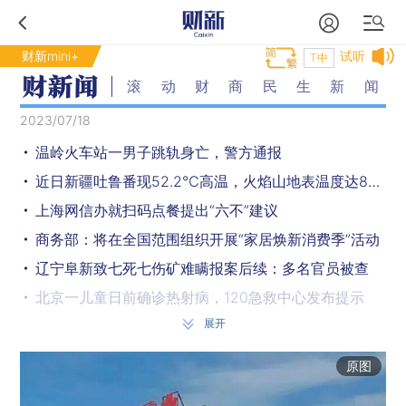
财新mini+
试听
T中
滚动财商民生新闻
2023/07/18
温岭火车站一男子跳轨身亡，警方通报
近日新疆吐鲁番现52.2℃高温，火焰山地表温度达80℃
上海网信办就扫码点餐提出“六不”建议
商务部：将在全国范围组织开展“家居焕新消费季”活动
辽宁阜新致七死七伤矿难瞒报案后续：多名官员被查
北京一儿童日前确诊热射病，120急救中心发布提示
展开
中央气象台继续发布台风黄色预警，“泰利”继续向西偏北移动
深圳文锦渡口岸入境方向客车通关将恢复 此前因地面沉降暂停
原图
大兴机场航站楼内猥亵熟睡女子，一男子被行拘10日