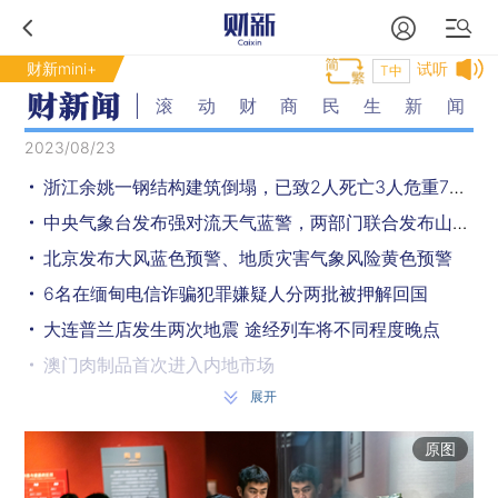
财新mini+
试听
T中
滚动财商民生新闻
2023/08/23
浙江余姚一钢结构建筑倒塌，已致2人死亡3人危重7人轻伤
中央气象台发布强对流天气蓝警，两部门联合发布山洪灾害黄警
北京发布大风蓝色预警、地质灾害气象风险黄色预警
6名在缅甸电信诈骗犯罪嫌疑人分两批被押解回国
大连普兰店发生两次地震 途经列车将不同程度晚点
澳门肉制品首次进入内地市场
展开
国家文物局：适度增加博物馆内免费讲解，规范引导社会讲解
北京：物业不得收取生活垃圾处理费、室内装修服务费和保证金
原图
成品油价五连涨 加满一箱油多花2元