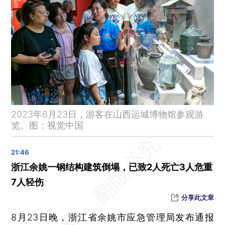
今年前7月中国发生地质灾害1243起 造成52人死亡
一油轮在广西北部湾水域失火 致2人遇难
2023年国家医保基金飞行检查启动 至6月追回医保资金835亿元
2024年研招考试起 教育专业硕士业务课考试增设全国统一命题科目
两协会倡议：饮品加冰需以尊重消费者合法权益为前提
暑期档首次2部影片破30亿元
李凯尔周琦领衔 中国男篮出征2023世界杯12人大名单公布
2023年6月23日，游客在山西运城博物馆参观游
全国铁路暑运累计发送旅客突破7亿人次
览。图：视觉中国
西藏林芝波密县8月23日凌晨发生两次地震
晨读荐闻（国内、国际、市场消息29条）
延安一煤矿发生闪爆事故致11死 因安全问题多次受罚
浙江余姚一钢结构建筑倒塌，已致2人死亡3人危重
爱奇艺二季度利润、会员环比下降 爆款之后如何增收
7人轻伤
港澳宣布8月24日起禁止日本10个都县食品进口
分享此文章
李显龙透露新加坡领导层交接进程已重启 号召民众支持其接班人
8月23日晚，浙江省余姚市应急管理局发布通报