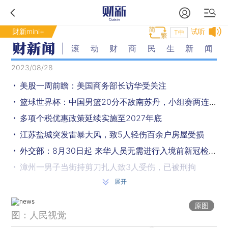
财新mini+
试听
T中
滚动财商民生新闻
2023/08/28
美股一周前瞻：美国商务部长访华受关注
篮球世界杯：中国男篮20分不敌南苏丹，小组赛两连败
多项个税优惠政策延续实施至2027年底
江苏盐城突发雷暴大风，致5人轻伤百余户房屋受损
外交部：8月30日起 来华人员无需进行入境前新冠检测
漳州一男子当街持剪刀扎人致3人受伤，已被刑拘
展开
上海发布暴雨蓝色预警，全市启动防汛防台四级响应
中国拟制定学前教育法
原图
图：人民视觉
北京：中小学校园内若无物理隔离条件禁入机动车