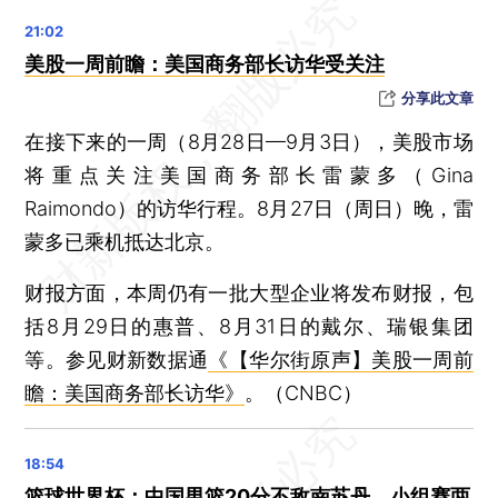
暴雨蓝色预警：山东半岛及东北地区有大到暴雨
滴滴向小鹏出售智能汽车研发业务资产
美股一周前瞻：美国商务部长访华受关注
西安警方：一男子持刀行凶致1死1伤后自杀未遂
分享此文章
晨读荐闻（国内、国际、市场消息32条）
在接下来的一周（8月28日—9月3日），美股市场
人民币货币互换动用额连增 二季度升至1150亿元
将重点关注美国商务部长雷蒙多（Gina
证监会“大招”救A股 明确收紧融资
Raimondo）的访华行程。8月27日（周日）晚，雷
公募基金规模破28万亿 货币基金增幅最大
蒙多已乘机抵达北京。
三部门推动首套房“认房不认贷” 房地产板块普涨
财报方面，本周仍有一批大型企业将发布财报，包
广州亚运城命途多舛 碧桂园等四大民企股东悉数退出
括8月29日的惠普、8月31日的戴尔、瑞银集团
距离“摘牌”大限不到一个月 恒大宣布复牌
等。参见财新数据通
《【华尔街原声】美股一周前
比亚迪推插电混动车型再降价 电池市场挑战宁德时代
瞻：美国商务部长访华》
。（CNBC）
上半年毛利率明显改善 零跑汽车计划年内实现单月转正
美商务部长雷蒙多抵京 开始访华行程
鲍威尔称未来将谨慎行事 美股V型反转
篮球世界杯：中国男篮20分不敌南苏丹，小组赛两