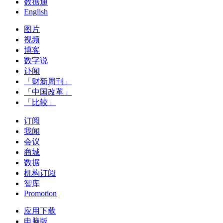
数据通
English
图片
视频
博客
数字说
讣闻
「财新周刊」
「中国改革」
「比较」
订阅
我闻
会议
商城
数据
机构订阅
智库
Promotion
应用下载
电脑版