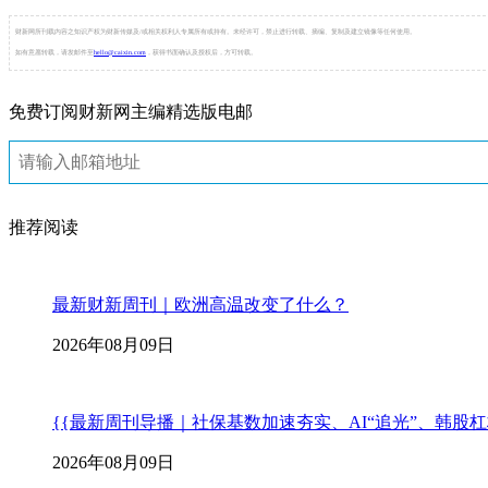
财新网所刊载内容之知识产权为财新传媒及/或相关权利人专属所有或持有。未经许可，禁止进行转载、摘编、复制及建立镜像等任何使用。
如有意愿转载，请发邮件至
hello@caixin.com
，获得书面确认及授权后，方可转载。
免费订阅财新网主编精选版电邮
推荐阅读
最新财新周刊｜欧洲高温改变了什么？
2026年08月09日
{{最新周刊导播｜社保基数加速夯实、AI“追光”、韩股
2026年08月09日