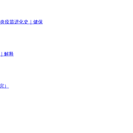
炎疫苗进化史｜健保
｜解释
完）