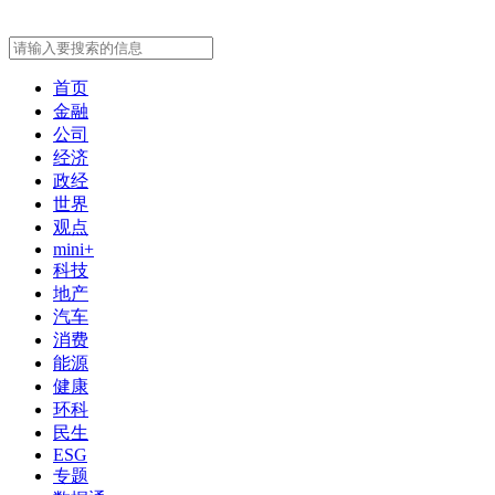
首页
金融
公司
经济
政经
世界
观点
mini+
科技
地产
汽车
消费
能源
健康
环科
民生
ESG
专题